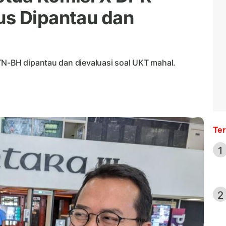
us Dipantau dan
TN-BH dipantau dan dievaluasi soal UKT mahal.
Ter
1
2