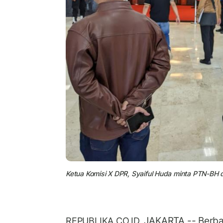
Ketua Komisi X DPR, Syaiful Huda minta PTN-BH d
JAKARTA -- Berb
REPUBLIKA.CO.ID,