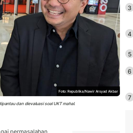
3
4
5
6
Foto: Republika/Nawir Arsyad Akbar
7
ipantau dan dievaluasi soal UKT mahal.
agai permasalahan