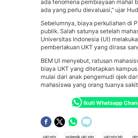
ada fenomena pembiayaan mahal ba
ada yang perlu dievaluasi," ujar Hud
Sebelumnya, biaya perkuliahan di 
publik. Salah satunya setelah mah
Universitas Indonesia (UI) melakuk
pemberlakuan UKT yang dirasa sang
BEM UI menyebut, ratusan mahasi
biaya UKT yang ditetapkan kampus
mulai dari anak pengemudi ojek dar
mahasiswa yang orang tuanya sakit
Ikuti Whatsapp Chan
ukt ptn
polemik ukt ptn
ukt ptn bh
pt