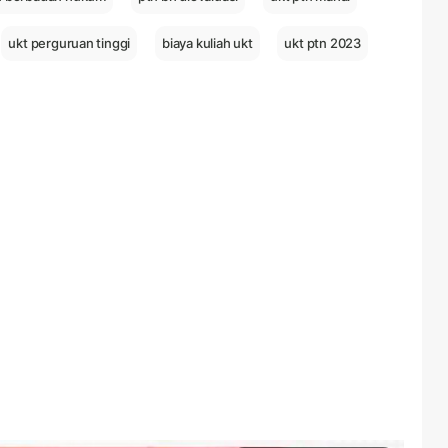
ukt perguruan tinggi
biaya kuliah ukt
ukt ptn 2023