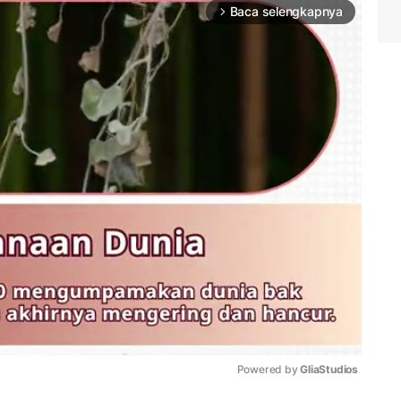
Baca selengkapnya
arrow_forward_ios
Powered by 
GliaStudios