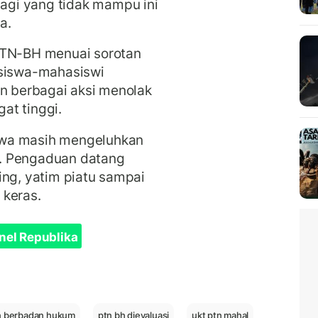
gi yang tidak mampu ini
a.
PTN-BH menuai sorotan
asiswa-mahasiswi
an berbagai aksi menolak
at tinggi.
swa masih mengeluhkan
. Pengaduan datang
ing, yatim piatu sampai
 keras.
nel Republika
n berbadan hukum
ptn bh dievaluasi
ukt ptn mahal