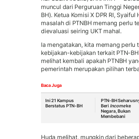
muncul dari Perguruan Tinggi Neg
BH). Ketua Komisi X DPR RI, Syaiful
masalah di PTNBH memang perlu te
dievaluasi seiring UKT mahal.
Ia mengatakan, kita memang perlu 
kebijakan-kebijakan terkait PTN-BH
melihat kembali apakah PTNBH yan
pemerintah merupakan pilihan terba
Baca Juga
Ini 21 Kampus
PTN-BH Seharusn
Berstatus PTN-BH
Beri
Income
ke
Negara, Bukan
Membebani
Huda melihat, mungkin dari bebera