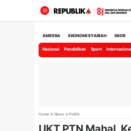
AMEERA
EKONOMI SYARIAH
SKOR
Nasional
Pendidikan
Sport
Internasiona
>
>
Home
News
Politik
UKT PTN Mahal, K