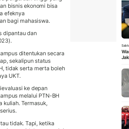
n bisnis ekonomi bisa
ja efeknya
han bagi mahasiswa.
us dipantau dan
023).
Sabt
Wam
kampus ditentukan secara
Jak
rap, sekalipun status
, tidak serta merta boleh
aya UKT.
dievaluasi ke depan
kampus melalui PTN-BH
a kuliah. Termasuk,
serius.
tau tidak. Tapi, ketika