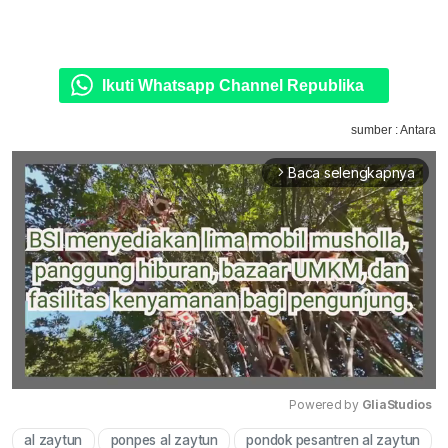
Ikuti Whatsapp Channel Republika
sumber : Antara
Baca selengkapnya
arrow_forward_ios
Powered by 
GliaStudios
al zaytun
ponpes al zaytun
pondok pesantren al zaytun