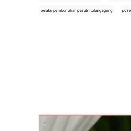
pelaku pembunuhan pasutri tulungagung
polr