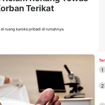
Korban Terikat
i ruang karoke pribadi di rumahnya.
Ter
1
2