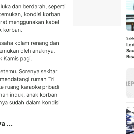
luka dan berdarah, seperti
temukan, kondisi korban
jerat menggunakan kabel
k korban.
Sabt
gusaha kolam renang dan
Led
ditemukan oleh anaknya.
Sau
Bis
k Kamis pagi.
ketemu. Sorenya sekitar
 mendatangi rumah Tri
e ruang karaoke pribadi
umah induk, anak korban
nya sudah dalam kondisi
a ...