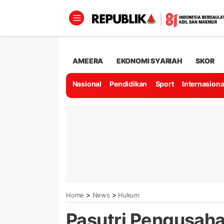
AMEERA
EKONOMI SYARIAH
SKOR
Nasional
Pendidikan
Sport
Internasiona
>
>
Home
News
Hukum
Pasutri Pengusah