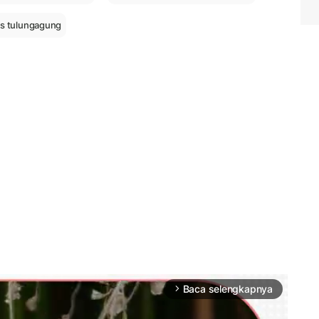
es tulungagung
Baca selengkapnya
arrow_forward_ios