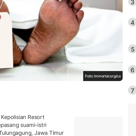
3
4
5
6
Foto: Immortal.org/ca
7
epolisian Resort
asang suami-istri
 Tulungagung, Jawa Timur