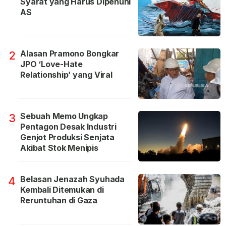
Syarat yang Harus Dipenuhi
AS
Alasan Pramono Bongkar
2
JPO ‘Love-Hate
Relationship’ yang Viral
Sebuah Memo Ungkap
3
Pentagon Desak Industri
Genjot Produksi Senjata
Akibat Stok Menipis
Belasan Jenazah Syuhada
4
Kembali Ditemukan di
Reruntuhan di Gaza