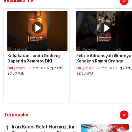
>
Republika TV
Kebakaran Landa Gedung
Febrie Adriansyah Akhirnya
Bapenda Pemprov DKI
Kenakan Rompi Orange
Dailynews
- Jumat , 07 Aug 2026,
Dailynews
- Jumat , 07 Aug 2026
23:00 WIB
22:30 WIB
>
Terpopuler
Iran Kunci Selat Hormuz, Ini
1