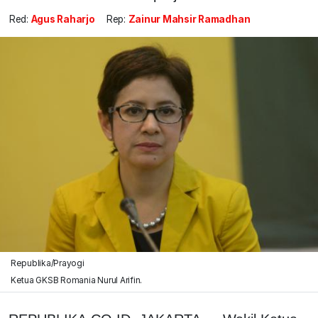
Red:
Agus Raharjo
Rep:
Zainur Mahsir Ramadhan
Republika/Prayogi
Ketua GKSB Romania Nurul Arifin.