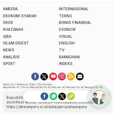
AMEERA
INTERNASIONAL
EKONOMI SYARIAH
TEKNO
SKOR
BISNIS FINANSIAL
KHAZANAH
ESGNOW
IQRA
VISUAL
ISLAM DIGEST
ENGLISH
NEWS
TV
ANALISIS
RAMADHAN
SPORT
INDEKS
About Us
|
Pedoman Siber
|
Disclaimer
Republika.id
|
Ihram.republika.co.id
|
Retizen.id
|
Rejabar.co.id
|
Rejogja.co.id
|
Republika telah diverifikasi oleh Dewan Pers
Sertifikat Nomor 1058/DP-Verifikasi/K/XII/2022
https://dewanpers.or.id/data/perusahaanpers
Ask me!