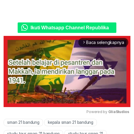
Ikuti Whatsapp Channel Republika
Baca selengkapnya
arrow_forward_ios
Powered by 
GliaStudios
sman 21 bandung
kepala sman 21 bandung
Mute
study tour sman 21 bandung
study tour sman 21