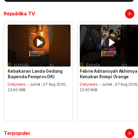
>
Republika TV
Kebakaran Landa Gedung
Febrie Adriansyah Akhirnya
Bapenda Pemprov DKI
Kenakan Rompi Orange
Dailynews
- Jumat , 07 Aug 2026,
Dailynews
- Jumat , 07 Aug 2026
23:00 WIB
22:30 WIB
>
Terpopuler