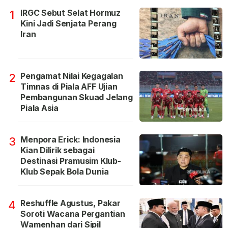
IRGC Sebut Selat Hormuz
1
Kini Jadi Senjata Perang
Iran
Pengamat Nilai Kegagalan
2
Timnas di Piala AFF Ujian
Pembangunan Skuad Jelang
Piala Asia
Menpora Erick: Indonesia
3
Kian Dilirik sebagai
Destinasi Pramusim Klub-
Klub Sepak Bola Dunia
Reshuffle Agustus, Pakar
4
Soroti Wacana Pergantian
Wamenhan dari Sipil