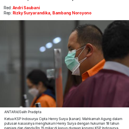
Red:
Andri Saubani
Rep:
Rizky Suryarandika, Bambang Noroyono
ANTARA/Galih Pradipta
Ketua KSP Indosurya Cipta Henry Surya (kanan). Mahkamah Agung dalam
putusan kasasinya menghukum Henry Surya dengan hukuman 18 tahun
penjara dan denda Rp 15 miliar di kasus dugaan korupsi KSP Indosurya.