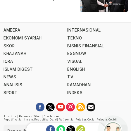
AMEERA
INTERNASIONAL
EKONOMI SYARIAH
TEKNO
SKOR
BISNIS FINANSIAL
KHAZANAH
ESGNOW
IQRA
VISUAL
ISLAM DIGEST
ENGLISH
NEWS
TV
ANALISIS
RAMADHAN
SPORT
INDEKS
About Us
|
Pedoman Siber
|
Disclaimer
Republika.id
|
Ihram.republika.co.id
|
Retizen.id
|
Rejabar.co.id
|
Rejogja.co.id
|