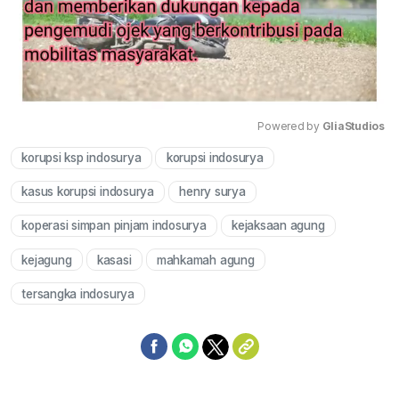
Powered by 
GliaStudios
korupsi ksp indosurya
korupsi indosurya
Mute
kasus korupsi indosurya
henry surya
koperasi simpan pinjam indosurya
kejaksaan agung
kejagung
kasasi
mahkamah agung
tersangka indosurya