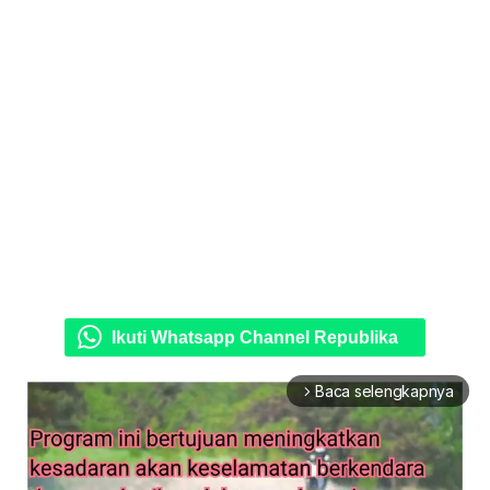
Ikuti Whatsapp Channel Republika
Baca selengkapnya
arrow_forward_ios