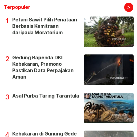
>
Terpopuler
Petani Sawit Pilih Penataan
1
Berbasis Kemitraan
daripada Moratorium
Gedung Bapenda DKI
2
Kebakaran, Pramono
Pastikan Data Perpajakan
Aman
Asal Purba Taring Tarantula
3
Kebakaran di Gunung Gede
4