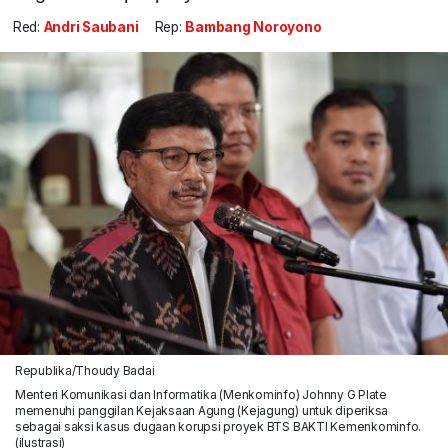
Red:
Andri Saubani
Rep:
Bambang Noroyono
Republika/Thoudy Badai
Menteri Komunikasi dan Informatika (Menkominfo) Johnny G Plate
memenuhi panggilan Kejaksaan Agung (Kejagung) untuk diperiksa
sebagai saksi kasus dugaan korupsi proyek BTS BAKTI Kemenkominfo.
(ilustrasi)