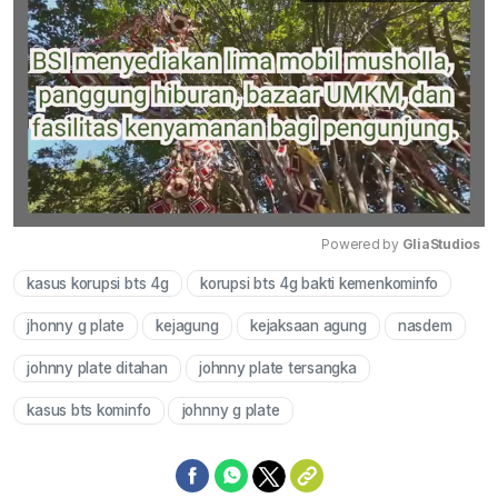
Powered by 
GliaStudios
kasus korupsi bts 4g
korupsi bts 4g bakti kemenkominfo
Mute
jhonny g plate
kejagung
kejaksaan agung
nasdem
johnny plate ditahan
johnny plate tersangka
kasus bts kominfo
johnny g plate