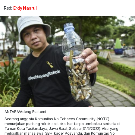
Red:
Erdy Nasrul
ANTARA/Adeng Bustomi
Seorang anggota Komunitas No Tobacco Community (NOTC)
menunjukan puntung rokok saat aksi hari tanpa tembakau sedunia di
Taman Kota Tasikmalaya, Jawa Barat, Selasa (31/5/2022). Aksi yang
melibatkan mahasiswa, SBH, kader Posyandu, dan Komunitas No