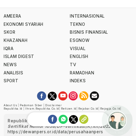
AMEERA
INTERNASIONAL
EKONOMI SYARIAH
TEKNO
SKOR
BISNIS FINANSIAL
KHAZANAH
ESGNOW
IQRA
VISUAL
ISLAM DIGEST
ENGLISH
NEWS
TV
ANALISIS
RAMADHAN
SPORT
INDEKS
About Us
|
Pedoman Siber
|
Disclaimer
Republika.id
|
Ihram.republika.co.id
|
Retizen.id
|
Rejabar.co.id
|
Rejogja.co.id
|
Republika telah diverifikasi oleh Dewan Pers
Sertifikat Nomor 1058/DP-Verifikasi/K/XII/2022
https://dewanpers.or.id/data/perusahaanpers
Ask me!