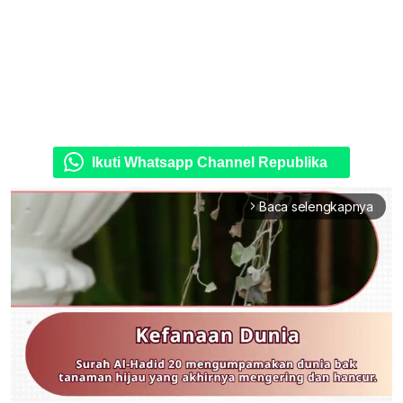
Ikuti Whatsapp Channel Republika
Baca selengkapnya
arrow_forward_ios