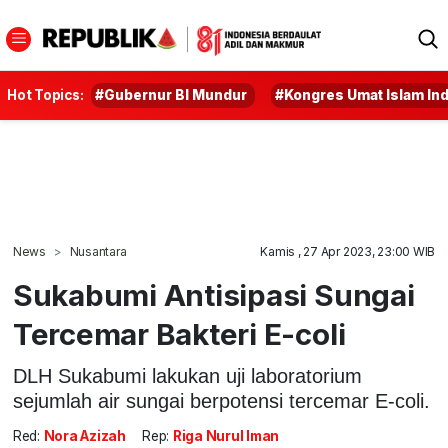
Hot Topics:
#Gubernur BI Mundur
#Kongres Umat Islam In
News
Nusantara
Kamis , 27 Apr 2023, 23:00 WIB
Sukabumi Antisipasi Sungai
Tercemar Bakteri E-coli
DLH Sukabumi lakukan uji laboratorium
sejumlah air sungai berpotensi tercemar E-coli.
Red:
Nora Azizah
Rep:
Riga Nurul Iman