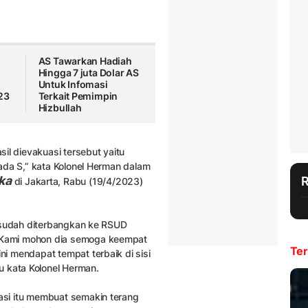
AS Tawarkan Hadiah
Hingga 7 juta Dolar AS
Untuk Infomasi
23
Terkait Pemimpin
Hizbullah
il dievakuasi tersebut yaitu
Prada S,” kata Kolonel Herman dalam
ka
di Jakarta, Rabu (19/4/2023)
tu sudah diterbangkan ke RSUD
 “Kami mohon dia semoga keempat
Ter
ni mendapat tempat terbaik di sisi
tu kata Kolonel Herman.
uasi itu membuat semakin terang