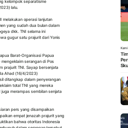
rang kelompok separatisme
023) lalu.
I melakukan operasi lanjutan
rthen yang sudah dua bulan dalam
eya dkk. TNI selama ini
 gugur satu prajurit dari Yonis
Kami
Tim
apua Barat-Organisasi Papua
Per
 mengeklaim serangan di Pos
Sku
prajurit TNI. Sayap bersenjata
da Ahad (16/4/2023)
sil ditangkap dalam penyerangan
laim total TNI yang mereka
M juga merampas sembilan senjata
aran pers yang disampaikan
aikan empat jenazah prajurit yang
uktikan bahwa otoritas Indonesia
terbunuh dalam serangan tersebut.