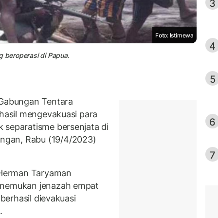
3
Foto: Istimewa
4
g beroperasi di Papua.
5
Gabungan Tentara
rhasil mengevakuasi para
6
 separatisme bersenjata di
ngan, Rabu (19/4/2023)
7
 Herman Taryaman
menemukan jenazah empat
 berhasil dievakuasi
.