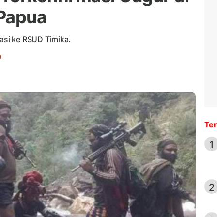
 Papua
uasi ke RSUD Timika.
h
Ter
1
2