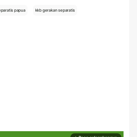
eparatis papua
kkb gerakan separatis