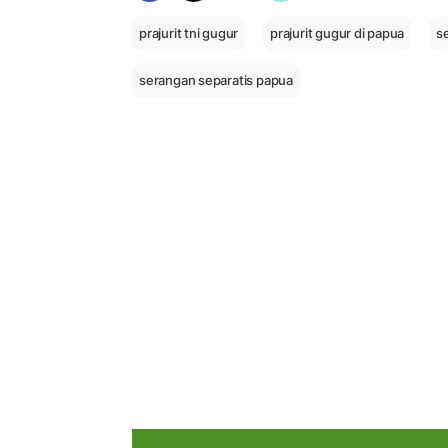
prajurit tni gugur
prajurit gugur di papua
s
serangan separatis papua