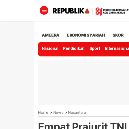
AMEERA
EKONOMI SYARIAH
SKOR
Nasional
Pendidikan
Sport
Internasiona
>
>
Home
News
Nusantara
Empat Prajurit TNI