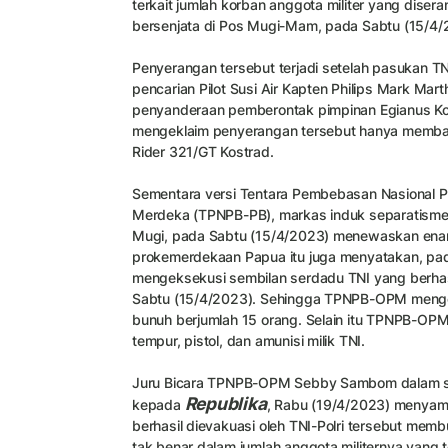
terkait jumlah korban anggota militer yang dise
bersenjata di Pos Mugi-Mam, pada Sabtu (15/4/2
Penyerangan tersebut terjadi setelah pasukan TN
pencarian Pilot Susi Air Kapten Philips Mark Ma
penyanderaan pemberontak pimpinan Egianus Kog
mengeklaim penyerangan tersebut hanya membawa
Rider 321/GT Kostrad.
Sementara versi Tentara Pembebasan Nasional P
Merdeka (TPNPB-PB), markas induk separatisme
Mugi, pada Sabtu (15/4/2023) menewaskan enam 
prokemerdekaan Papua itu juga menyatakan, pa
mengeksekusi sembilan serdadu TNI yang berha
Sabtu (15/4/2023). Sehingga TPNPB-OPM mengek
bunuh berjumlah 15 orang. Selain itu TPNPB-OP
tempur, pistol, dan amunisi milik TNI.
Juru Bicara TPNPB-OPM Sebby Sambom dalam si
Republika
kepada
, Rabu (19/4/2023) menyamp
berhasil dievakuasi oleh TNI-Polri tersebut memb
tak benar dalam jumlah anggota militernya yang 