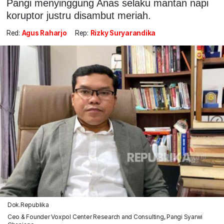
Pangi menyinggung Anas selaku mantan napi
koruptor justru disambut meriah.
Red:
Agus Raharjo
Rep:
Rizky Suryarandika
Dok.Republika
Ceo & Founder Voxpol Center Research and Consulting, Pangi Syarwi