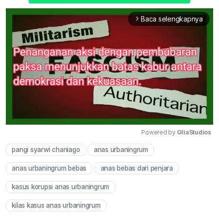
Baca selengkapnya
arrow_forward_ios
Powered by 
GliaStudios
pangi syarwi chaniago
anas urbaningrum
Mute
anas urbaningrum bebas
anas bebas dari penjara
kasus korupsi anas urbaningrum
kilas kasus anas urbaningrum