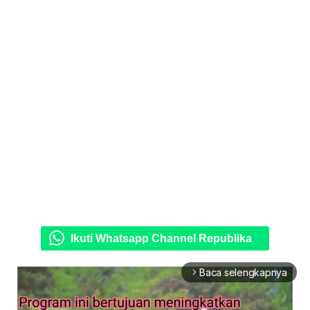
Ikuti Whatsapp Channel Republika
Baca selengkapnya
arrow_forward_ios