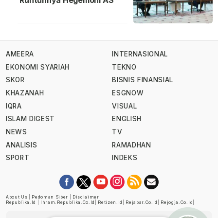
Runtuhnya Hegemoni AS
AMEERA
INTERNASIONAL
EKONOMI SYARIAH
TEKNO
SKOR
BISNIS FINANSIAL
KHAZANAH
ESGNOW
IQRA
VISUAL
ISLAM DIGEST
ENGLISH
NEWS
TV
ANALISIS
RAMADHAN
SPORT
INDEKS
About Us
|
Pedoman Siber
|
Disclaimer
Republika.id
|
Ihram.republika.co.id
|
Retizen.id
|
Rejabar.co.id
|
Rejogja.co.id
|