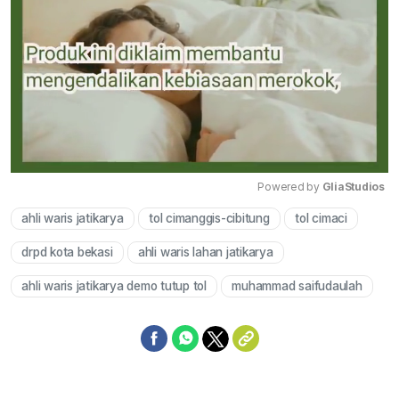
Powered by 
GliaStudios
ahli waris jatikarya
tol cimanggis-cibitung
tol cimaci
Mute
drpd kota bekasi
ahli waris lahan jatikarya
ahli waris jatikarya demo tutup tol
muhammad saifudaulah