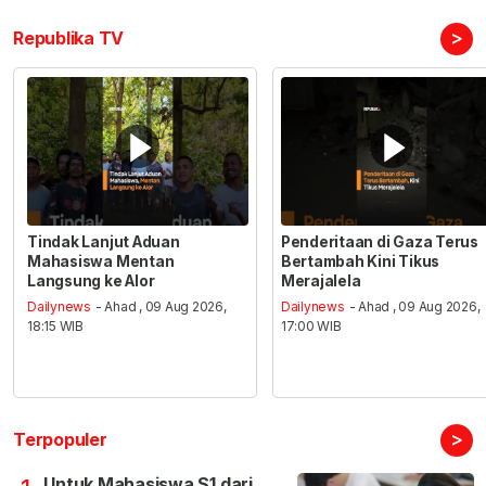
>
Republika TV
Tindak Lanjut Aduan
Penderitaan di Gaza Terus
Mahasiswa Mentan
Bertambah Kini Tikus
Langsung ke Alor
Merajalela
Dailynews
- Ahad , 09 Aug 2026,
Dailynews
- Ahad , 09 Aug 2026,
18:15 WIB
17:00 WIB
>
Terpopuler
Untuk Mahasiswa S1 dari