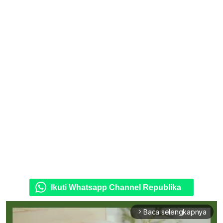
Ikuti Whatsapp Channel Republika
Baca selengkapnya
arrow_forward_ios