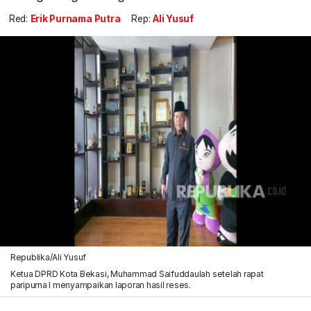
Red:
Erik Purnama Putra
Rep:
Ali Yusuf
Republika/Ali Yusuf
Ketua DPRD Kota Bekasi, Muhammad Saifuddaulah setelah rapat
paripurna I menyampaikan laporan hasil reses.