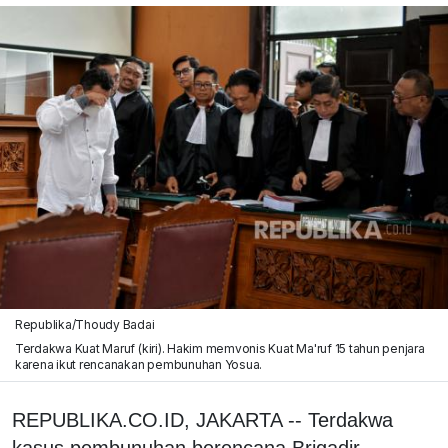
Republika/Thoudy Badai
Terdakwa Kuat Maruf (kiri). Hakim memvonis Kuat Ma'ruf 15 tahun penjara
karena ikut rencanakan pembunuhan Yosua.
REPUBLIKA.CO.ID, JAKARTA -- Terdakwa
kasus pembunuhan berencana Brigadir