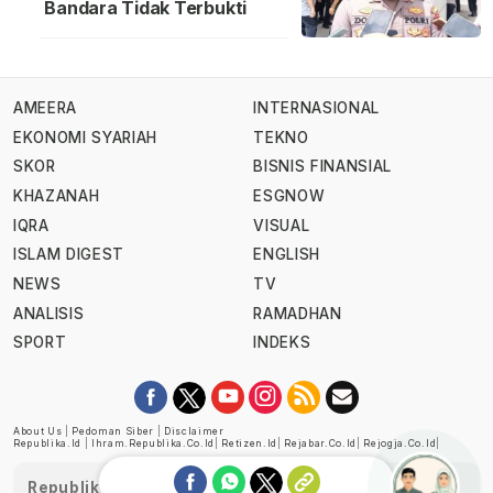
Bandara Tidak Terbukti
AMEERA
INTERNASIONAL
EKONOMI SYARIAH
TEKNO
SKOR
BISNIS FINANSIAL
KHAZANAH
ESGNOW
IQRA
VISUAL
ISLAM DIGEST
ENGLISH
NEWS
TV
ANALISIS
RAMADHAN
SPORT
INDEKS
About Us
|
Pedoman Siber
|
Disclaimer
Republika.id
|
Ihram.republika.co.id
|
Retizen.id
|
Rejabar.co.id
|
Rejogja.co.id
|
Republika telah diverifikasi oleh Dewan Pers