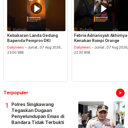
Kebakaran Landa Gedung
Febrie Adriansyah Akhirnya
Bapenda Pemprov DKI
Kenakan Rompi Orange
Dailynews
- Jumat , 07 Aug 2026,
Dailynews
- Jumat , 07 Aug 2026
23:00 WIB
22:30 WIB
>
Terpopuler
Polres Singkawang
1
Tegaskan Dugaan
Penyelundupan Emas di
Bandara Tidak Terbukti