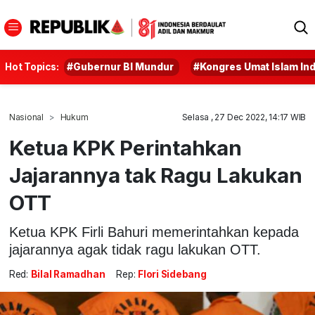
Hot Topics:
#Gubernur BI Mundur
#Kongres Umat Islam In
Nasional
Hukum
Selasa , 27 Dec 2022, 14:17 WIB
Ketua KPK Perintahkan
Jajarannya tak Ragu Lakukan
OTT
Ketua KPK Firli Bahuri memerintahkan kepada
jajarannya agak tidak ragu lakukan OTT.
Red:
Bilal Ramadhan
Rep:
Flori Sidebang