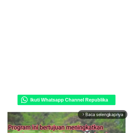
Ikuti Whatsapp Channel Republika
Baca selengkapnya
arrow_forward_ios