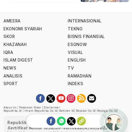
AMEERA
INTERNASIONAL
EKONOMI SYARIAH
TEKNO
SKOR
BISNIS FINANSIAL
KHAZANAH
ESGNOW
IQRA
VISUAL
ISLAM DIGEST
ENGLISH
NEWS
TV
ANALISIS
RAMADHAN
SPORT
INDEKS
About Us
|
Pedoman Siber
|
Disclaimer
Republika.id
|
Ihram.republika.co.id
|
Retizen.id
|
Rejabar.co.id
|
Rejogja.co.id
|
Republika telah diverifikasi oleh Dewan Pers
Sertifikat Nomor 1058/DP-Verifikasi/K/XII/2022