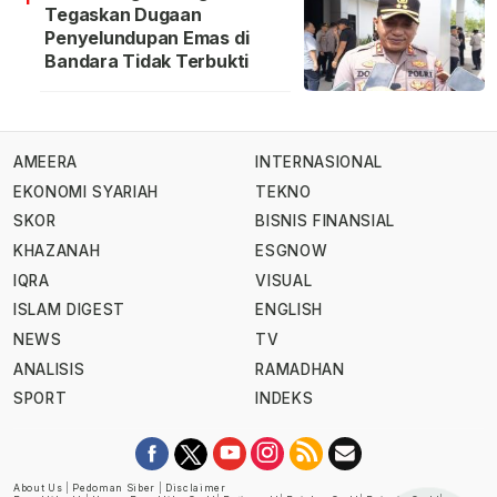
Tegaskan Dugaan
Penyelundupan Emas di
Bandara Tidak Terbukti
AMEERA
INTERNASIONAL
EKONOMI SYARIAH
TEKNO
SKOR
BISNIS FINANSIAL
KHAZANAH
ESGNOW
IQRA
VISUAL
ISLAM DIGEST
ENGLISH
NEWS
TV
ANALISIS
RAMADHAN
SPORT
INDEKS
About Us
|
Pedoman Siber
|
Disclaimer