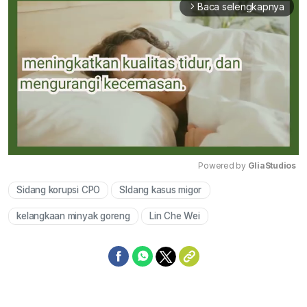
Baca selengkapnya
arrow_forward_ios
Powered by 
GliaStudios
Sidang korupsi CPO
SIdang kasus migor
Mute
kelangkaan minyak goreng
Lin Che Wei