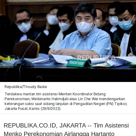
Republika/Thoudy Badai
Terdakwa mantan tim asistensi Menteri Koordinator Bidang
Perekonomian, Weibinanto Halimdjati alias Lin Che Wei mendengarkan
keterangan saksi saat sidang lanjutan di Pengadilan Negeri (PN) Tipikor,
Jakarta Pusat, Kamis (29/9/2022).
REPUBLIKA.CO.ID, JAKARTA -- Tim Asistensi
Menko Perekonomian Airlangga Hartanto