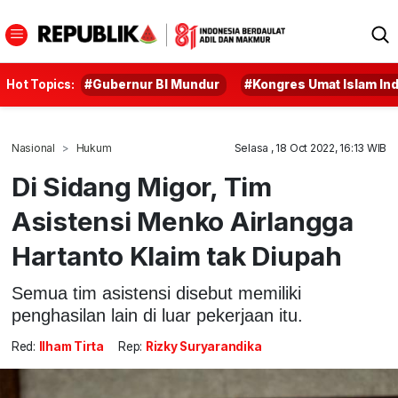
Hot Topics:
#Gubernur BI Mundur
#Kongres Umat Islam In
Nasional
Hukum
Selasa , 18 Oct 2022, 16:13 WIB
Di Sidang Migor, Tim
Asistensi Menko Airlangga
Hartanto Klaim tak Diupah
Semua tim asistensi disebut memiliki
penghasilan lain di luar pekerjaan itu.
Red:
Ilham Tirta
Rep:
Rizky Suryarandika