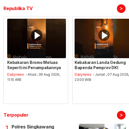
>
Republika TV
Kebakaran Bromo Meluas
Kebakaran Landa Gedung
Seperti ini Penampakannya
Bapenda Pemprov DKI
Dailynews
- Ahad , 09 Aug 2026,
Dailynews
- Jumat , 07 Aug 2026
11:15 WIB
23:00 WIB
>
Terpopuler
Polres Singkawang
1