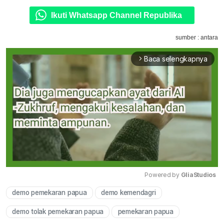
Ikuti Whatsapp Channel Republika
sumber : antara
Baca selengkapnya
arrow_forward_ios
Powered by 
GliaStudios
demo pemekaran papua
demo kemendagri
Mute
demo tolak pemekaran papua
pemekaran papua