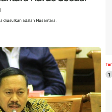
a
a diusulkan adalah Nusantara.
Ter
1