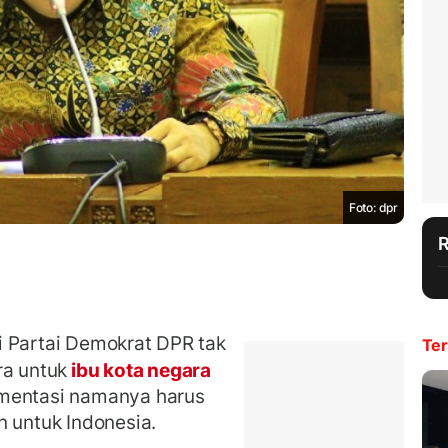
Foto: dpr
i Partai Demokrat DPR tak
Ter
a untuk
ibu kota negara
ementasi namanya harus
n untuk Indonesia.