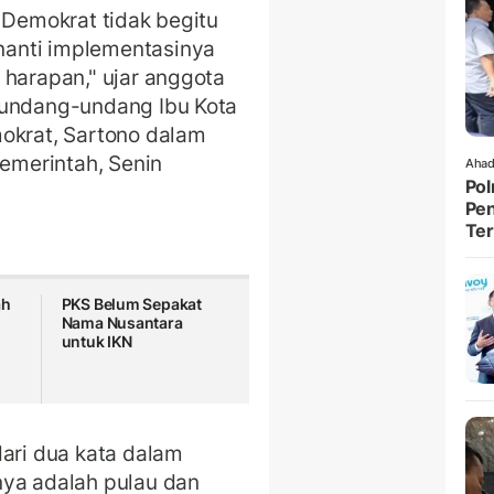
 Demokrat tidak begitu
anti implementasinya
 harapan," ujar anggota
 undang-undang Ibu Kota
mokrat, Sartono dalam
pemerintah, Senin
Ahad
Pol
Pen
Ter
ah
PKS Belum Sepakat
Nama Nusantara
untuk IKN
dari dua kata dalam
nya adalah pulau dan