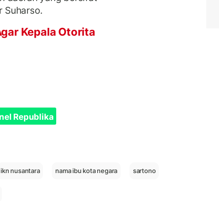
r Suharso.
gar Kepala Otorita
nel Republika
ikn nusantara
nama ibu kota negara
sartono