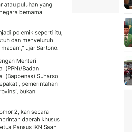
ar atau puluhan yang
 negara bernama
jadi polemik seperti itu,
 utuh dan menyeluruh
-macam," ujar Sartono.
engan Menteri
l (PPN)/Badan
l (Bappenas) Suharso
sepakati, pemerintahan
rovinsi, bukan
nomor 2, kan secara
merintah daerah khusus
 Ketua Pansus IKN Saan