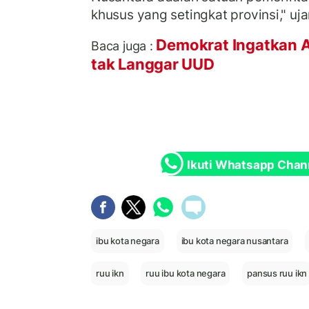
khusus yang setingkat provinsi," uja
Demokrat Ingatkan A
Baca juga :
tak Langgar UUD
Ikuti Whatsapp Chan
ibu kota negara
ibu kota negara nusantara
ruu ikn
ruu ibu kota negara
pansus ruu ikn