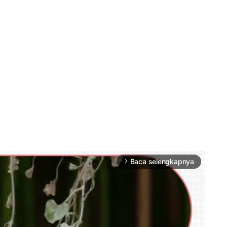
Baca selengkapnya
arrow_forward_ios