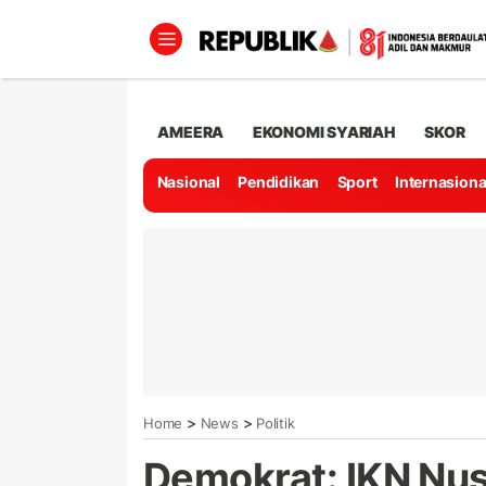
AMEERA
EKONOMI SYARIAH
SKOR
Nasional
Pendidikan
Sport
Internasiona
>
>
Home
News
Politik
Demokrat: IKN Nus