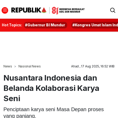
Hot Topics:
#Gubernur BI Mundur
#Kongres Umat Islam In
News
Nasional News
Ahad , 17 Aug 2025, 16:52 WIB
Nusantara Indonesia dan
Belanda Kolaborasi Karya
Seni
Penciptaan karya seni Masa Depan proses
yang panjang.