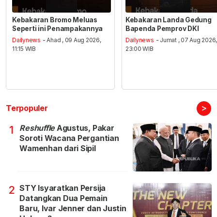
Kebakaran Bromo Meluas
Kebakaran Landa Gedung
Seperti ini Penampakannya
Bapenda Pemprov DKI
Dailynews
- Ahad , 09 Aug 2026,
Dailynews
- Jumat , 07 Aug 2026
11:15 WIB
23:00 WIB
>
Terpopuler
Reshuffle
Agustus, Pakar
1
Soroti Wacana Pergantian
Wamenhan dari Sipil
STY Isyaratkan Persija
2
Datangkan Dua Pemain
Baru, Ivar Jenner dan Justin