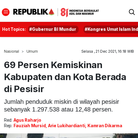
Hot Topics:
#Gubernur BI Mundur
#Kongres Umat Islam In
Nasional
Umum
Selasa , 21 Dec 2021, 16:18 WIB
69 Persen Kemiskinan
Kabupaten dan Kota Berada
di Pesisir
Jumlah penduduk miskin di wilayah pesisir
sebanyak 1.297.538 atau 12,48 persen.
Red:
Agus Raharjo
Rep:
Fauziah Mursid, Arie Lukihardianti, Kamran Dikarma