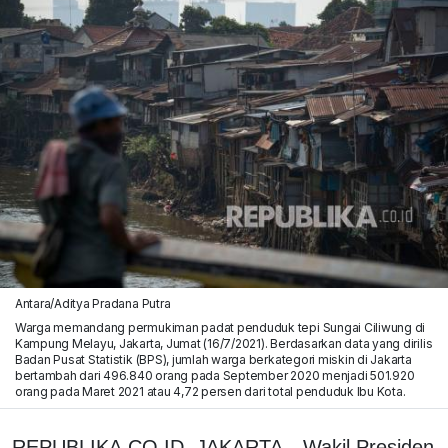
Antara/Aditya Pradana Putra
Warga memandang permukiman padat penduduk tepi Sungai Ciliwung di
Kampung Melayu, Jakarta, Jumat (16/7/2021). Berdasarkan data yang dirilis
Badan Pusat Statistik (BPS), jumlah warga berkategori miskin di Jakarta
bertambah dari 496.840 orang pada September 2020 menjadi 501.920
orang pada Maret 2021 atau 4,72 persen dari total penduduk Ibu Kota.
REPUBLIKA.CO.ID, JAKARTA—Wakil Presiden