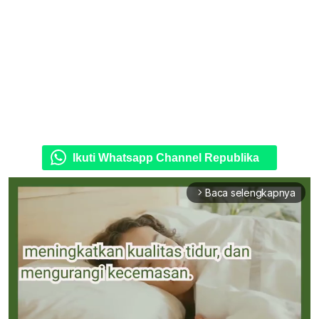
Ikuti Whatsapp Channel Republika
Baca selengkapnya
arrow_forward_ios