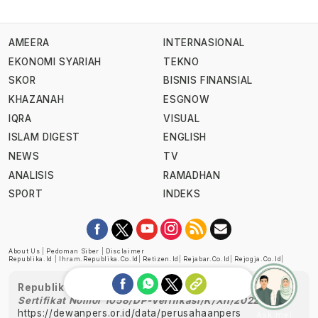
AMEERA
INTERNASIONAL
EKONOMI SYARIAH
TEKNO
SKOR
BISNIS FINANSIAL
KHAZANAH
ESGNOW
IQRA
VISUAL
ISLAM DIGEST
ENGLISH
NEWS
TV
ANALISIS
RAMADHAN
SPORT
INDEKS
About Us
|
Pedoman Siber
|
Disclaimer
Republika.id
|
Ihram.republika.co.id
|
Retizen.id
|
Rejabar.co.id
|
Rejogja.co.id
|
Republika telah diverifikasi oleh Dewan Pers
Sertifikat Nomor 1058/DP-Verifikasi/K/XII/2022
https://dewanpers.or.id/data/perusahaanpers
Ask me!