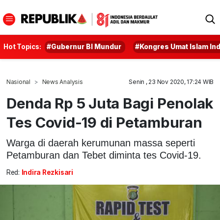
Hot Topics:
#Gubernur BI Mundur
#Kongres Umat Islam In
Nasional
News Analysis
Senin , 23 Nov 2020, 17:24 WIB
Denda Rp 5 Juta Bagi Penolak
Tes Covid-19 di Petamburan
Warga di daerah kerumunan massa seperti
Petamburan dan Tebet diminta tes Covid-19.
Red:
Indira Rezkisari