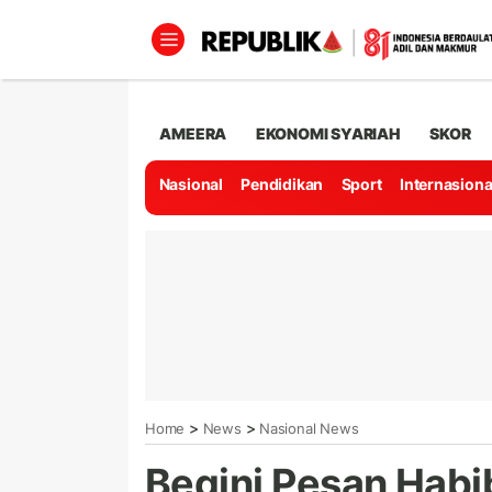
AMEERA
EKONOMI SYARIAH
SKOR
Nasional
Pendidikan
Sport
Internasiona
>
>
Home
News
Nasional News
Begini Pesan Habi