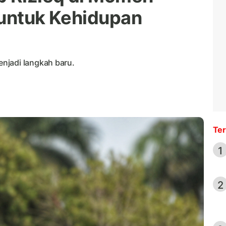
 untuk Kehidupan
njadi langkah baru.
Ter
1
2