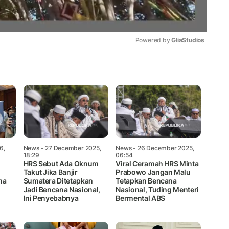
Powered by 
GliaStudios
Mute
6,
News
- 27 December 2025,
News
- 26 December 2025,
18:29
06:54
HRS Sebut Ada Oknum
Viral Ceramah HRS Minta
Takut Jika Banjir
Prabowo Jangan Malu
ma
Sumatera Ditetapkan
Tetapkan Bencana
Jadi Bencana Nasional,
Nasional, Tuding Menteri
Ini Penyebabnya
Bermental ABS