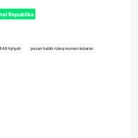
nel Republika
446 hijriyah
pesan habib rizieq momen lebaran