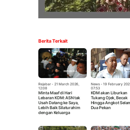
Berita Terkait
Rejabar
- 21 March 2026,
News
- 19 February 202
12:08
07:53
Minta Maaf di Hari
KDM akan Liburkan
Lebaran KDM: ASN tak
Tukang Ojek, Becak
Usah Datang ke Saya,
Hingga Angkot Sela
Lebih Baik Silaturahim
Dua Pekan
dengan Keluarga