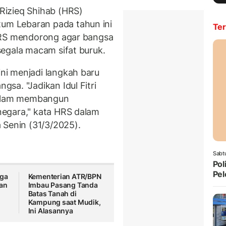
Rizieq Shihab (HRS)
m Lebaran pada tahun ini
Ter
HRS mendorong agar bangsa
egala macam sifat buruk.
i menjadi langkah baru
sa. "Jadikan Idul Fitri
 dalam membangun
egara," kata HRS dalam
 Senin (31/3/2025).
Sabt
Pol
Pel
rga
Kementerian ATR/BPN
an
Imbau Pasang Tanda
Batas Tanah di
Kampung saat Mudik,
Ini Alasannya