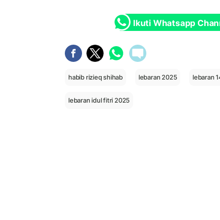
Ikuti Whatsapp Chan
habib rizieq shihab
lebaran 2025
lebaran 1
lebaran idul fitri 2025