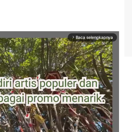
Baca selengkapnya
arrow_forward_ios