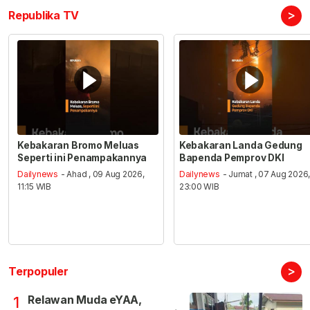
>
Republika TV
Kebakaran Bromo Meluas
Kebakaran Landa Gedung
Seperti ini Penampakannya
Bapenda Pemprov DKI
Dailynews
- Ahad , 09 Aug 2026,
Dailynews
- Jumat , 07 Aug 2026
11:15 WIB
23:00 WIB
>
Terpopuler
Relawan Muda eYAA,
1