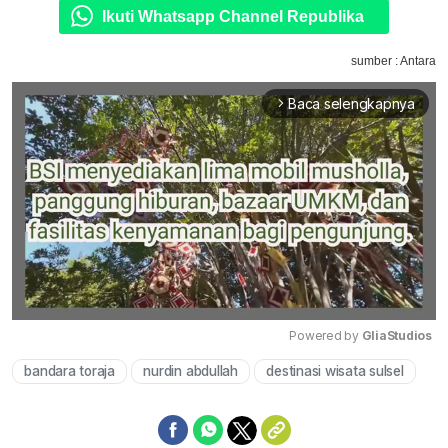
Ikuti Whatsapp Channel Republika
sumber : Antara
Baca selengkapnya
arrow_forward_ios
Powered by 
GliaStudios
bandara toraja
nurdin abdullah
destinasi wisata sulsel
Mute