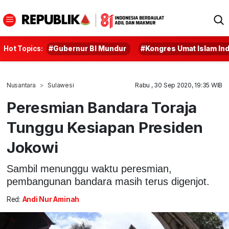
Hot Topics:
#Gubernur BI Mundur
#Kongres Umat Islam In
Nusantara
Sulawesi
Rabu , 30 Sep 2020, 19:35 WIB
Peresmian Bandara Toraja
Tunggu Kesiapan Presiden
Jokowi
Sambil menunggu waktu peresmian,
pembangunan bandara masih terus digenjot.
Red:
Andi Nur Aminah