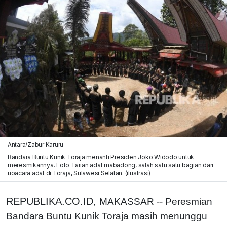
Antara/Zabur Karuru
Bandara Buntu Kunik Toraja menanti Presiden Joko Widodo untuk
meresmikannya. Foto Tarian adat mabadong, salah satu satu bagian dari
uoacara adat di Toraja, Sulawesi Selatan. (ilustrasi)
REPUBLIKA.CO.ID,
MAKASSAR -- Peresmian
Bandara Buntu Kunik Toraja masih menunggu