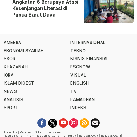
Angkatan 6 Berupaya Atasi
Kesenjangan Literasi di
Papua Barat Daya
AMEERA
INTERNASIONAL
EKONOMI SYARIAH
TEKNO
SKOR
BISNIS FINANSIAL
KHAZANAH
ESGNOW
IQRA
VISUAL
ISLAM DIGEST
ENGLISH
NEWS
TV
ANALISIS
RAMADHAN
SPORT
INDEKS
About Us
|
Pedoman Siber
|
Disclaimer
Republika.id
|
Ihram.republika.co.id
|
Retizen.id
|
Rejabar.co.id
|
Rejogja.co.id
|