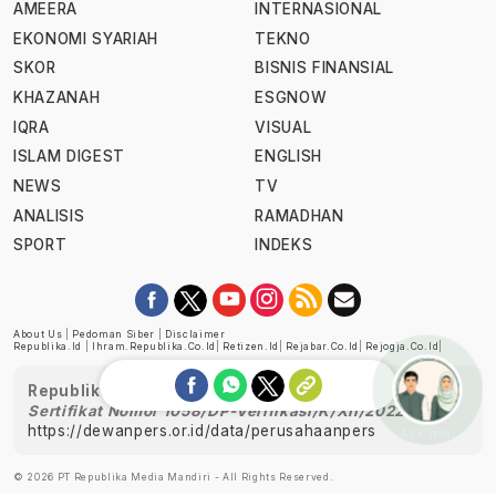
AMEERA
INTERNASIONAL
EKONOMI SYARIAH
TEKNO
SKOR
BISNIS FINANSIAL
KHAZANAH
ESGNOW
IQRA
VISUAL
ISLAM DIGEST
ENGLISH
NEWS
TV
ANALISIS
RAMADHAN
SPORT
INDEKS
About Us
|
Pedoman Siber
|
Disclaimer
Republika.id
|
Ihram.republika.co.id
|
Retizen.id
|
Rejabar.co.id
|
Rejogja.co.id
|
Republika telah diverifikasi oleh Dewan Pers
Sertifikat Nomor 1058/DP-Verifikasi/K/XII/2022
https://dewanpers.or.id/data/perusahaanpers
Ask me!
© 2026 PT Republika Media Mandiri - All Rights Reserved.