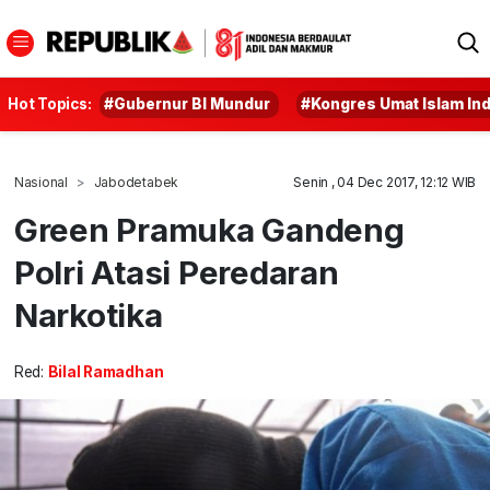
Hot Topics:
#Gubernur BI Mundur
#Kongres Umat Islam In
Nasional
Jabodetabek
Senin , 04 Dec 2017, 12:12 WIB
Green Pramuka Gandeng
Polri Atasi Peredaran
Narkotika
Red:
Bilal Ramadhan