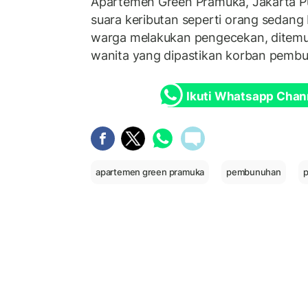
Apartemen Green Pramuka, Jakarta Pu
suara keributan seperti orang sedang
warga melakukan pengecekan, ditemu
wanita yang dipastikan korban pemb
Ikuti Whatsapp Chan
apartemen green pramuka
pembunuhan
p