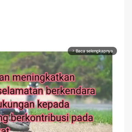
Baca selengkapnya
arrow_forward_ios