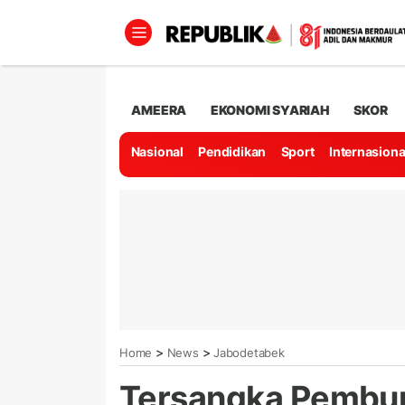
AMEERA
EKONOMI SYARIAH
SKOR
Nasional
Pendidikan
Sport
Internasiona
>
>
Home
News
Jabodetabek
Tersangka Pembun