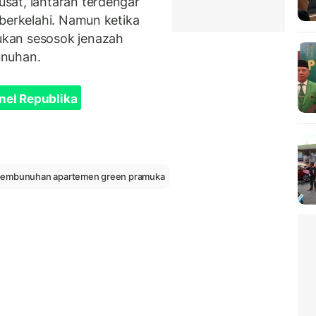
sat, lantaran terdengar
 berkelahi. Namun ketika
kan sesosok jenazah
unuhan.
nel Republika
embunuhan apartemen green pramuka