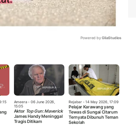
Powered by 
GliaStudios
Mute
9:15
Ameera
- 06 June 2026,
Rejabar
- 14 May 2026, 17:09
15:05
Pelajar Karawang yang
Aktor
Top Gun: Maverick
ang
Tewas di Sungai Citarum
James Handy Meninggal
Ternyata Dibunuh Teman
Tragis Ditikam
Sekolah