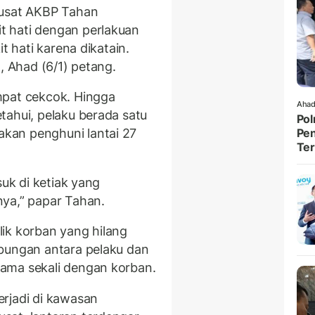
Pusat AKBP Tahan
 hati dengan perlakuan
t hati karena dikatain.
, Ahad (6/1) petang.
mpat cekcok. Hingga
Ahad
tahui, pelaku berada satu
Pol
kan penghuni lantai 27
Pen
Ter
suk di ketiak yang
ya,” papar Tahan.
ik korban yang hilang
ubungan antara pelaku dan
ama sekali dengan korban.
rjadi di kawasan