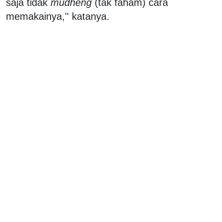
saja tidak
mudheng
(tak faham) cara
memakainya,'' katanya.