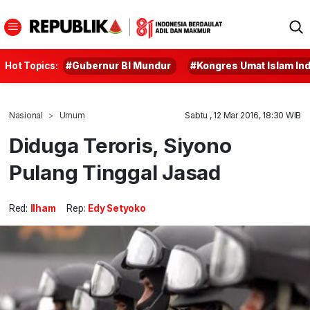
Hot Topics:
#Gubernur BI Mundur
#Kongres Umat Islam In
Nasional
Umum
Sabtu , 12 Mar 2016, 18:30 WIB
Diduga Teroris, Siyono
Pulang Tinggal Jasad
Red:
Ilham
Rep:
Edy Setyoko