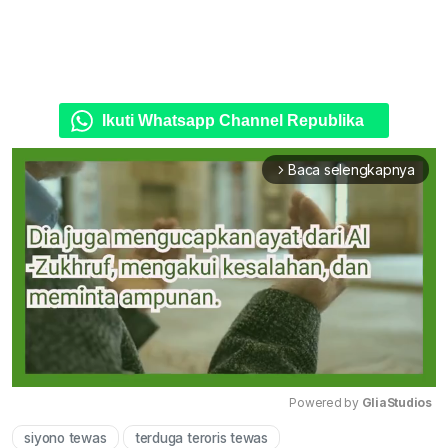
Ikuti Whatsapp Channel Republika
Baca selengkapnya
arrow_forward_ios
Powered by 
GliaStudios
siyono tewas
terduga teroris tewas
Mute