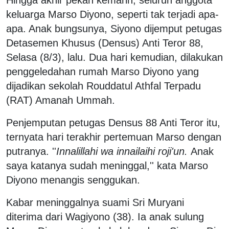
Hingga akhir pekan kemarin, seluruh anggota
keluarga Marso Diyono, seperti tak terjadi apa-
apa. Anak bungsunya, Siyono dijemput petugas
Detasemen Khusus (Densus) Anti Teror 88,
Selasa (8/3), lalu. Dua hari kemudian, dilakukan
penggeledahan rumah Marso Diyono yang
dijadikan sekolah Rouddatul Athfal Terpadu
(RAT) Amanah Ummah.
Penjemputan petugas Densus 88 Anti Teror itu,
ternyata hari terakhir pertemuan Marso dengan
putranya. ''
Innalillahi wa innailaihi roji'un.
Anak
saya katanya sudah meninggal,'' kata Marso
Diyono menangis senggukan.
Kabar meninggalnya suami Sri Muryani
diterima dari Wagiyono (38). Ia anak sulung