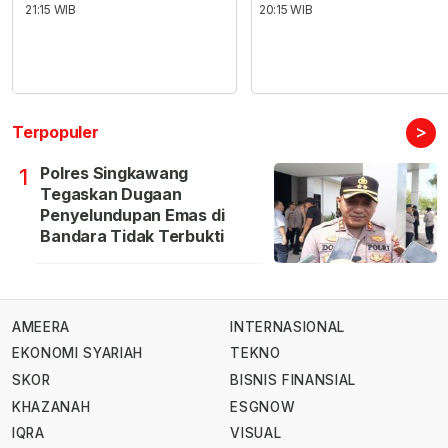
21:15 WIB
20:15 WIB
>
Terpopuler
Polres Singkawang
1
Tegaskan Dugaan
Penyelundupan Emas di
Bandara Tidak Terbukti
AMEERA
INTERNASIONAL
EKONOMI SYARIAH
TEKNO
SKOR
BISNIS FINANSIAL
KHAZANAH
ESGNOW
IQRA
VISUAL