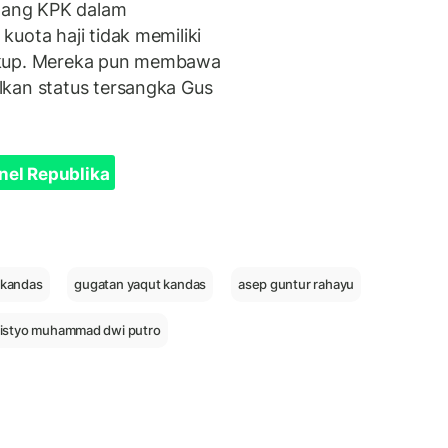
dang KPK dalam
uota haji tidak memiliki
ukup. Mereka pun membawa
lkan status tersangka Gus
nel Republika
 kandas
gugatan yaqut kandas
asep guntur rahayu
listyo muhammad dwi putro