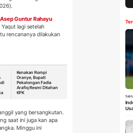
026).
Asep Guntur Rahayu
Ter
aqut lagi setelah
itu rencananya dilakukan
Kenakan Rompi
a
Oranye, Bupati
adi
Pekalongan Fadia
Arafiq Resmi Ditahan
ka
KPK
Sabt
Ind
Usa
nggil yang bersangkutan.
ng saat ini juga kan apa
ngka. Minggu ini