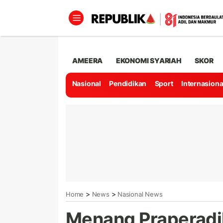
AMEERA
EKONOMI SYARIAH
SKOR
Nasional
Pendidikan
Sport
Internasiona
>
>
Home
News
Nasional News
Menang Praperadi