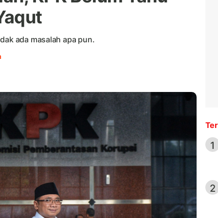
Yaqut
idak ada masalah apa pun.
a
Ter
1
2