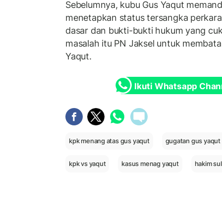
Sebelumnya, kubu Gus Yaqut meman
menetapkan status tersangka perkara k
dasar dan bukti-bukti hukum yang c
masalah itu PN Jaksel untuk membata
Yaqut.
Ikuti Whatsapp Chan
kpk menang atas gus yaqut
gugatan gus yaqut
kpk vs yaqut
kasus menag yaqut
hakim su