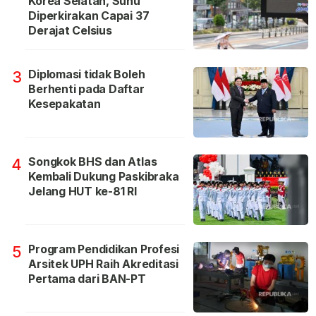
Korea Selatan, Suhu
Diperkirakan Capai 37
Derajat Celsius
Diplomasi tidak Boleh
3
Berhenti pada Daftar
Kesepakatan
Songkok BHS dan Atlas
4
Kembali Dukung Paskibraka
Jelang HUT ke-81 RI
Program Pendidikan Profesi
5
Arsitek UPH Raih Akreditasi
Pertama dari BAN-PT