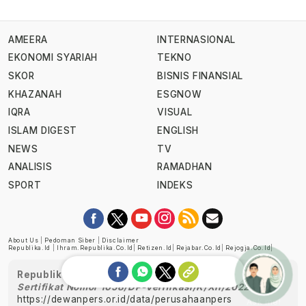
AMEERA
INTERNASIONAL
EKONOMI SYARIAH
TEKNO
SKOR
BISNIS FINANSIAL
KHAZANAH
ESGNOW
IQRA
VISUAL
ISLAM DIGEST
ENGLISH
NEWS
TV
ANALISIS
RAMADHAN
SPORT
INDEKS
About Us
|
Pedoman Siber
|
Disclaimer
Republika.id
|
Ihram.republika.co.id
|
Retizen.id
|
Rejabar.co.id
|
Rejogja.co.id
|
Republika telah diverifikasi oleh Dewan Pers
Sertifikat Nomor 1058/DP-Verifikasi/K/XII/2022
https://dewanpers.or.id/data/perusahaanpers
Ask me!