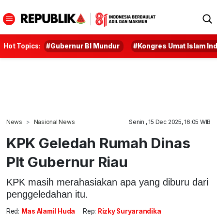
Hot Topics:
#Gubernur BI Mundur
#Kongres Umat Islam In
News
Nasional News
Senin , 15 Dec 2025, 16:05 WIB
KPK Geledah Rumah Dinas
Plt Gubernur Riau
KPK masih merahasiakan apa yang diburu dari
penggeledahan itu.
Red:
Mas Alamil Huda
Rep:
Rizky Suryarandika