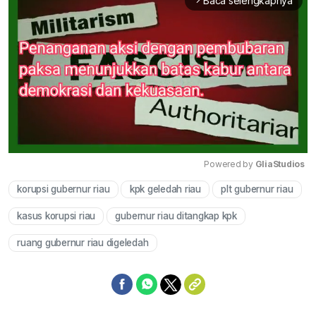
Baca selengkapnya
arrow_forward_ios
Powered by 
GliaStudios
korupsi gubernur riau
kpk geledah riau
plt gubernur riau
Mute
kasus korupsi riau
gubernur riau ditangkap kpk
ruang gubernur riau digeledah