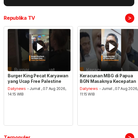
>
Republika TV
Burger King Pecat Karyawan
Keracunan MBG di Papua
yang Ucap Free Palestine
BGN Masaknya Kecepatan
Dailynews
- Jumat , 07 Aug 2026,
Dailynews
- Jumat , 07 Aug 2026
14:15 WIB
11:15 WIB
>
Terpopuler