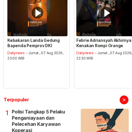
Kebakaran Landa Gedung
Febrie Adriansyah Akhirnya
Bapenda Pemprov DKI
Kenakan Rompi Orange
Dailynews
- Jumat , 07 Aug 2026,
Dailynews
- Jumat , 07 Aug 2026
23:00 WIB
22:30 WIB
>
Terpopuler
Polisi Tangkap 5 Pelaku
1
Penganiayaan dan
Pelecehan Karyawan
Koperasi