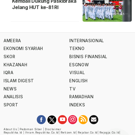
Kembali Dukung Paskibraka
Jelang HUT ke-81 RI
AMEERA
INTERNASIONAL
EKONOMI SYARIAH
TEKNO
SKOR
BISNIS FINANSIAL
KHAZANAH
ESGNOW
IQRA
VISUAL
ISLAM DIGEST
ENGLISH
NEWS
TV
ANALISIS
RAMADHAN
SPORT
INDEKS
About Us
|
Pedoman Siber
|
Disclaimer
Republika.id
|
Ihram.republika.co.id
|
Retizen.id
|
Rejabar.co.id
|
Rejogja.co.id
|