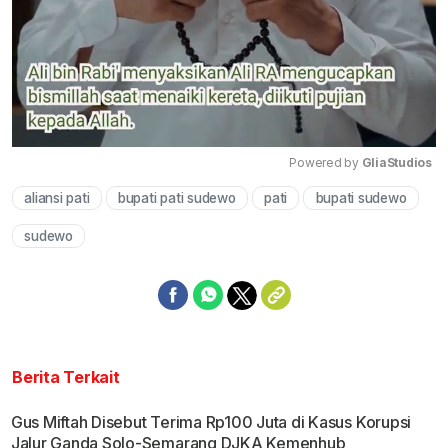
Powered by 
GliaStudios
aliansi pati
bupati pati sudewo
pati
bupati sudewo
Mute
sudewo
Berita Terkait
Gus Miftah Disebut Terima Rp100 Juta di Kasus Korupsi
Jalur Ganda Solo-Semarang DJKA Kemenhub