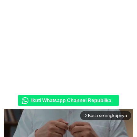
Ikuti Whatsapp Channel Republika
Baca selengkapnya
arrow_forward_ios