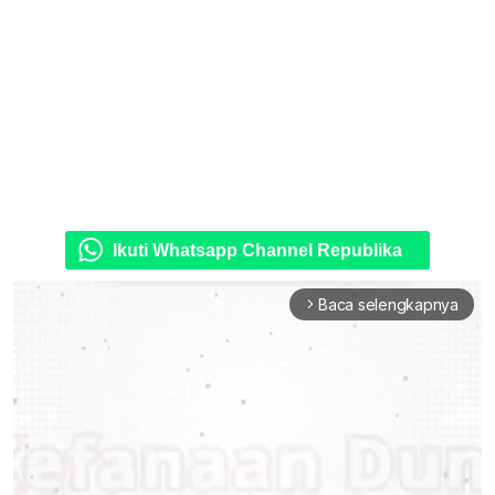
Ikuti Whatsapp Channel Republika
Baca selengkapnya
arrow_forward_ios