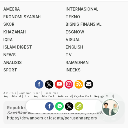
AMEERA
INTERNASIONAL
EKONOMI SYARIAH
TEKNO
SKOR
BISNIS FINANSIAL
KHAZANAH
ESGNOW
IQRA
VISUAL
ISLAM DIGEST
ENGLISH
NEWS
TV
ANALISIS
RAMADHAN
SPORT
INDEKS
About Us
|
Pedoman Siber
|
Disclaimer
Republika.id
|
Ihram.republika.co.id
|
Retizen.id
|
Rejabar.co.id
|
Rejogja.co.id
|
Republika telah diverifikasi oleh Dewan Pers
Sertifikat Nomor 1058/DP-Verifikasi/K/XII/2022
https://dewanpers.or.id/data/perusahaanpers
Ask me!