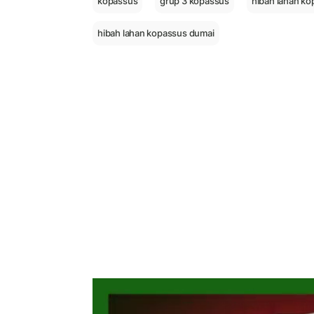
kopassus
grup 3 kopassus
hibah lahan k
hibah lahan kopassus dumai