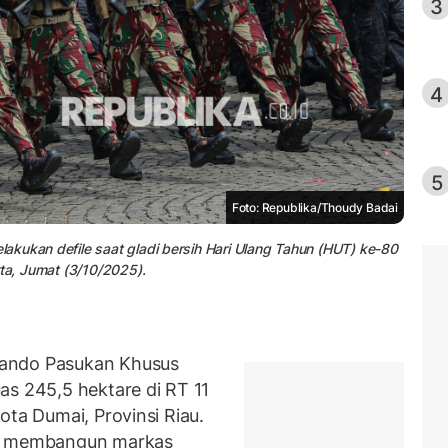
3
4
5
Foto: Republika/Thoudy Badai
akukan defile saat gladi bersih Hari Ulang Tahun (HUT) ke-80
rta, Jumat (3/10/2025).
mando Pasukan Khusus
as 245,5 hektare di RT 11
ota Dumai, Provinsi Riau.
uk membangun markas