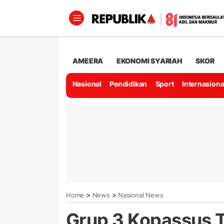
AMEERA
EKONOMI SYARIAH
SKOR
Nasional
Pendidikan
Sport
Internasiona
>
>
Home
News
Nasional News
Grup 3 Kopassus 