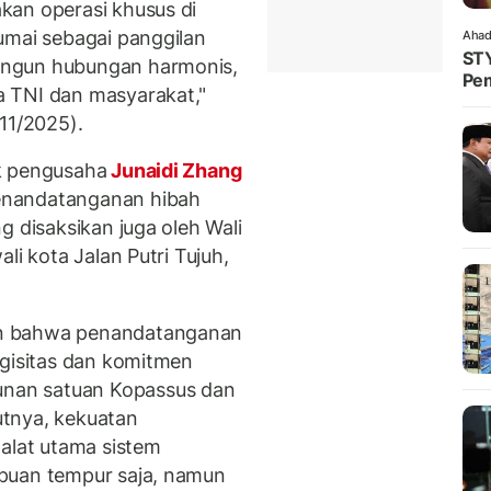
kan operasi khusus di
umai sebagai panggilan
Ahad
STY
angun hubungan harmonis,
Pem
 TNI dan masyarakat,"
11/2025).
k pengusaha
Junaidi Zhang
enandatanganan hibah
g disaksikan juga oleh Wali
li kota Jalan Putri Tujuh,
an bahwa penandatanganan
rgisitas dan komitmen
nan satuan Kopassus dan
tnya, kekuatan
 alat utama sistem
puan tempur saja, namun