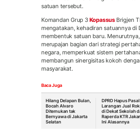
satuan tersebut.
Komandan Grup 3
Kopassus
Brigjen 
mengatakan, kehadiran satuannya di
membentuk satuan baru. Menurutnya, 
merupajan bagian dari strategi perta
negara, memperkuat sistem pertahana
membangun sinergisitas kokoh denga
masyarakat.
Baca Juga
Hilang Delapan Bulan,
DPRD Hapus Pasal
Bocah Alvaro
Larangan Jual Ro
Ditemukan tak
di Dekat Sekolah d
Bernyawa di Jakarta
Raperda KTR Jakar
Selatan
Ini Alasannya