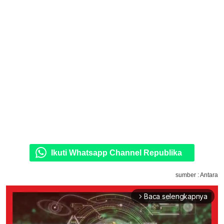
Ikuti Whatsapp Channel Republika
sumber : Antara
Baca selengkapnya
arrow_forward_ios