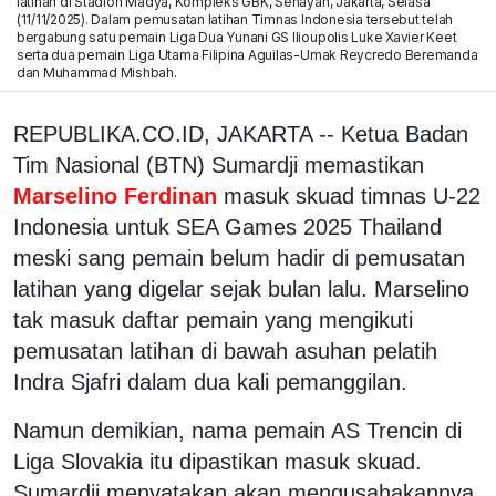
latihan di Stadion Madya, Kompleks GBK, Senayan, Jakarta, Selasa
(11/11/2025). Dalam pemusatan latihan Timnas Indonesia tersebut telah
bergabung satu pemain Liga Dua Yunani GS Ilioupolis Luke Xavier Keet
serta dua pemain Liga Utama Filipina Aguilas-Umak Reycredo Beremanda
dan Muhammad Mishbah.
REPUBLIKA.CO.ID, JAKARTA -- Ketua Badan
Tim Nasional (BTN) Sumardji memastikan
Marselino Ferdinan
masuk skuad timnas U-22
Indonesia untuk SEA Games 2025 Thailand
meski sang pemain belum hadir di pemusatan
latihan yang digelar sejak bulan lalu. Marselino
tak masuk daftar pemain yang mengikuti
pemusatan latihan di bawah asuhan pelatih
Indra Sjafri dalam dua kali pemanggilan.
Namun demikian, nama pemain AS Trencin di
Liga Slovakia itu dipastikan masuk skuad.
Sumardji menyatakan akan mengusahakannya