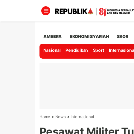
AMEERA
EKONOMI SYARIAH
SKOR
Nasional
Pendidikan
Sport
Internasiona
>
>
Home
News
Internasional
Pesawat Militer Tu