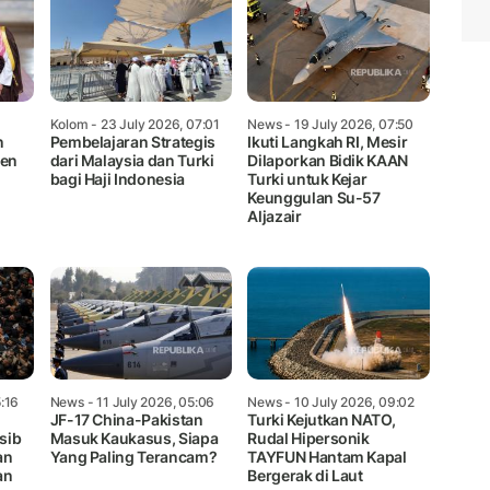
Kolom
- 23 July 2026, 07:01
News
- 19 July 2026, 07:50
n
Pembelajaran Strategis
Ikuti Langkah RI, Mesir
ken
dari Malaysia dan Turki
Dilaporkan Bidik KAAN
bagi Haji Indonesia
Turki untuk Kejar
Keunggulan Su-57
Aljazair
5:16
News
- 11 July 2026, 05:06
News
- 10 July 2026, 09:02
JF-17 China-Pakistan
Turki Kejutkan NATO,
sib
Masuk Kaukasus, Siapa
Rudal Hipersonik
an
Yang Paling Terancam?
TAYFUN Hantam Kapal
an
Bergerak di Laut