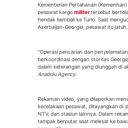
Kementerian Pertahanan (Kemenhan)
pesawat kargo
militer
tersebut bertol
hendak kembali ke Turki. Saat mengud
Azerbaijan-Georgia, pesawat itu jatuh
"Operasi pencarian dan penyelamatan 
berkoordinasi dengan otoritas Georgi
dalam keterangan yang diunggah di ak
Anadolu Agency.
Rekaman video, yang dilaporkan me
kecelakaan pesawat, ditayangkan di sta
NTV, dan stasiun lainnya. Dalam reka
tampak berputar saat melesat ke baw