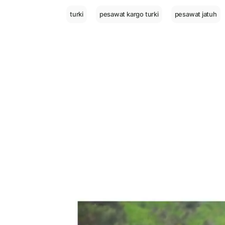
turki
pesawat kargo turki
pesawat jatuh