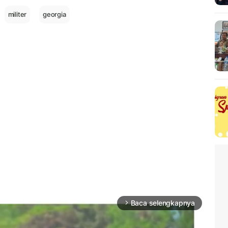
militer
georgia
Baca selengkapnya
arrow_forward_ios