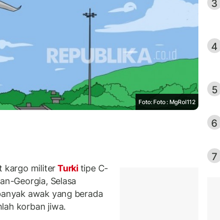
3
4
5
Foto: Foto : MgRol112
6
7
kargo militer
Turki
tipe C-
jan-Georgia, Selasa
 banyak awak yang berada
lah korban jiwa.