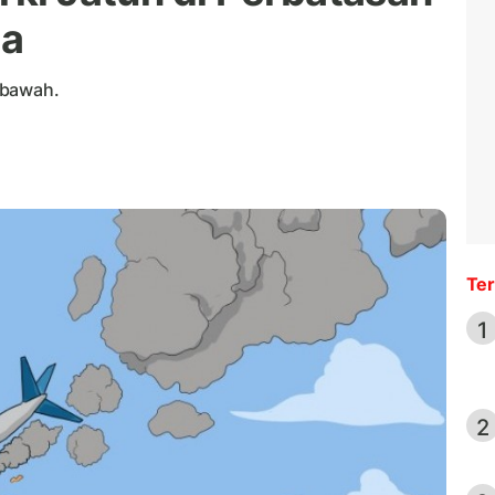
ia
 bawah.
Ter
1
2