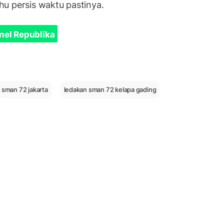
u persis waktu pastinya.
nel Republika
sman 72 jakarta
ledakan sman 72 kelapa gading