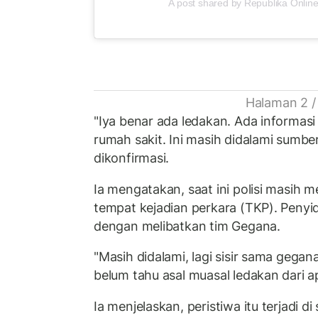
A post shared by Republika Online
Halaman 2 /
"Iya benar ada ledakan. Ada informas
rumah sakit. Ini masih didalami sumber
dikonfirmasi.
Ia mengatakan, saat ini polisi masih m
tempat kejadian perkara (TKP). Penyid
dengan melibatkan tim Gegana.
"Masih didalami, lagi sisir sama gega
belum tahu asal muasal ledakan dari ap
Ia menjelaskan, peristiwa itu terjadi d