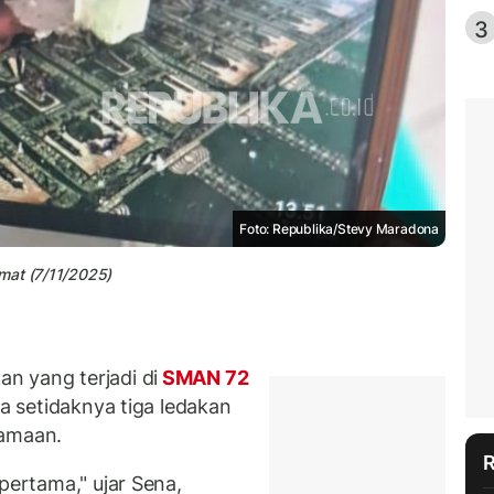
3
Foto: Republika/Stevy Maradona
mat (7/11/2025)
 yang terjadi di
SMAN 72
da setidaknya tiga ledakan
samaan.
pertama," ujar Sena,