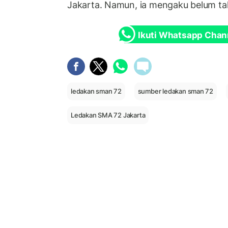
Jakarta. Namun, ia mengaku belum tah
Ikuti Whatsapp Chan
ledakan sman 72
sumber ledakan sman 72
Ledakan SMA 72 Jakarta