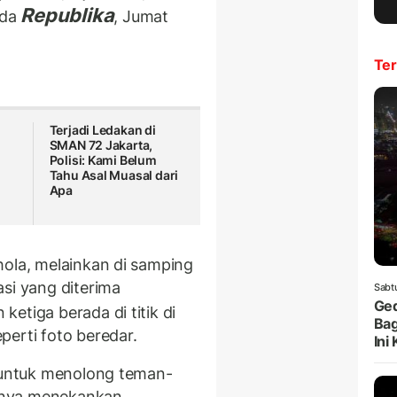
Republika
ada
, Jumat
Ter
Terjadi Ledakan di
SMAN 72 Jakarta,
Polisi: Kami Belum
Tahu Asal Muasal dari
Apa
hola, melainkan di samping
si yang diterima
Sabt
Ged
 ketiga berada di titik di
Bag
perti foto beredar.
Ini
s untuk menolong teman-
arnya menekankan.