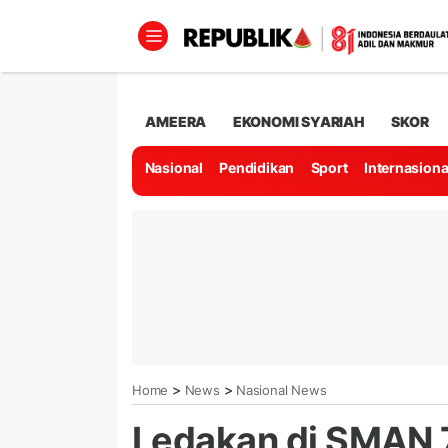
AMEERA
EKONOMI SYARIAH
SKOR
Nasional
Pendidikan
Sport
Internasiona
>
>
Home
News
Nasional News
Ledakan di SMAN 7