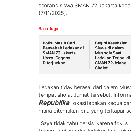
seorang siswa SMAN 72 Jakarta kep
(7/11/2025).
Baca Juga
Polisi Masih Cari
Begini Kesaksian
Penyebab Ledakan di
Siswa di dalam
SMAN 72 Jakarta
Mushola Saat
Utara, Gegana
Ledakan Terjadi di
Diterjunkan
SMAN 72 Jelang
Sholat
Ledakan tidak berasal dari dalam Mus
tempat sholat Jumat tersebut. Informa
Republika
, lokasi ledakan kedua dan
mana ditemukan pria yang terkapar se
"Saya tidak tahu persis, karena foku
teman, tapi ada dua ledakan lagi," uj