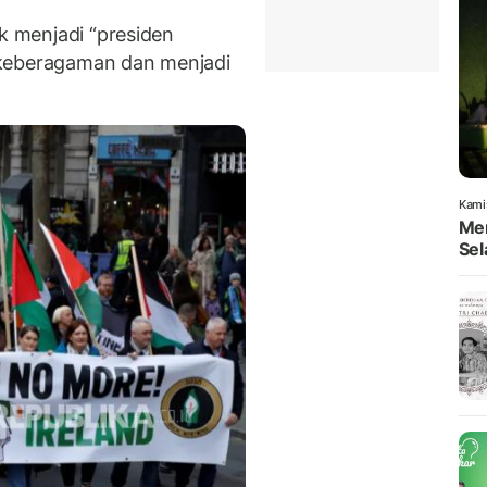
uk menjadi “presiden
 keberagaman dan menjadi
Kami
Men
Sel