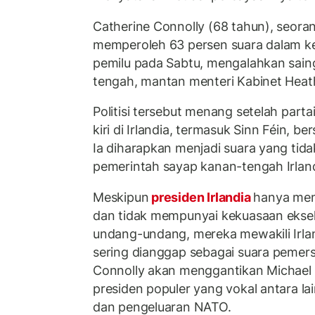
Catherine Connolly (68 tahun), seoran
memperoleh 63 persen suara dalam k
pemilu pada Sabtu, mengalahkan sain
tengah, mantan menteri Kabinet Hea
Politisi tersebut menang setelah parta
kiri di Irlandia, termasuk Sinn Féin, 
Ia diharapkan menjadi suara yang tid
pemerintah sayap kanan-tengah Irland
Meskipun
presiden Irlandia
hanya mem
dan tidak mempunyai kekuasaan eksek
undang-undang, mereka mewakili Irla
sering dianggap sebagai suara pemersa
Connolly akan menggantikan Michael 
presiden populer yang vokal antara la
dan pengeluaran NATO.