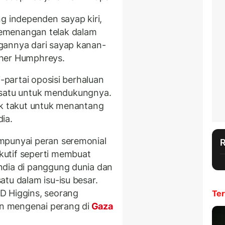
g independen sayap kiri,
emenangan telak dalam
gannya dari sayap kanan-
ther Humphreys.
i-partai oposisi berhaluan
bersatu untuk mendukungnya.
ak takut untuk menantang
ia.
punyai peran seremonial
utif seperti membuat
ndia di panggung dunia dan
tu dalam isu-isu besar.
D Higgins, seorang
Ter
in mengenai perang di
Gaza