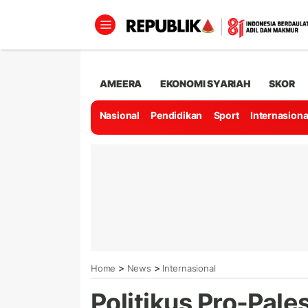
AMEERA
EKONOMI SYARIAH
SKOR
Nasional
Pendidikan
Sport
Internasiona
>
>
Home
News
Internasional
Politikus Pro-Pale