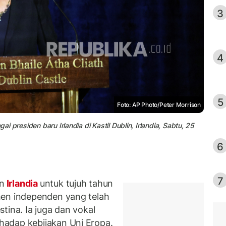
3
4
5
Foto: AP Photo/Peter Morrison
ai presiden baru Irlandia di Kastil Dublin, Irlandia, Sabtu, 25
6
7
n
Irlandia
untuk tujuh tahun
men independen yang telah
tina. Ia juga dan vokal
adap kebijakan Uni Eropa.