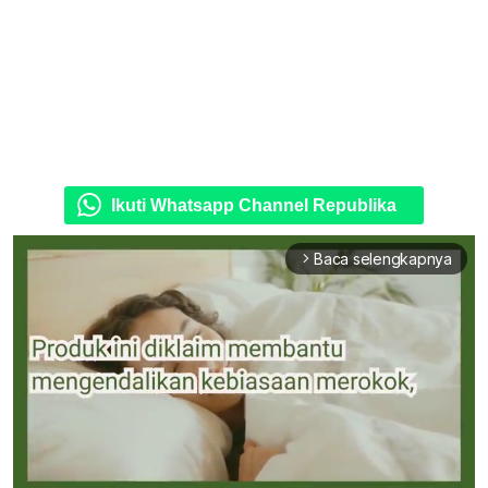
Ikuti Whatsapp Channel Republika
Baca selengkapnya
arrow_forward_ios