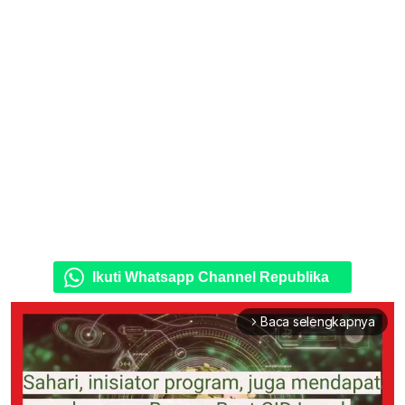
Ikuti Whatsapp Channel Republika
Baca selengkapnya
arrow_forward_ios