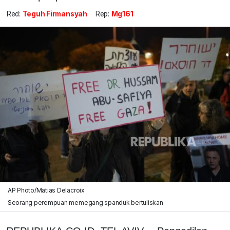
Red:
Teguh Firmansyah
Rep:
Mg161
AP Photo/Matias Delacroix
Seorang perempuan memegang spanduk bertuliskan