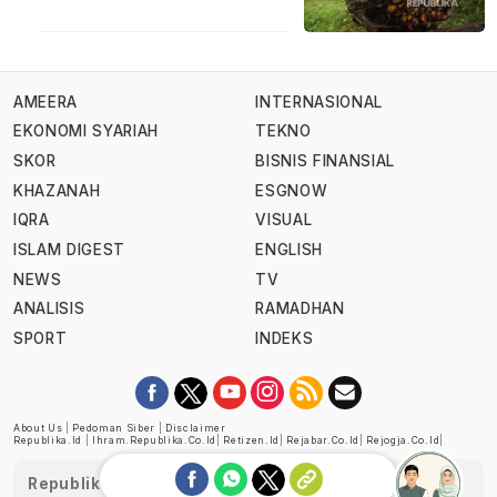
AMEERA
INTERNASIONAL
EKONOMI SYARIAH
TEKNO
SKOR
BISNIS FINANSIAL
KHAZANAH
ESGNOW
IQRA
VISUAL
ISLAM DIGEST
ENGLISH
NEWS
TV
ANALISIS
RAMADHAN
SPORT
INDEKS
About Us
|
Pedoman Siber
|
Disclaimer
Republika.id
|
Ihram.republika.co.id
|
Retizen.id
|
Rejabar.co.id
|
Rejogja.co.id
|
Republika telah diverifikasi oleh Dewan Pers