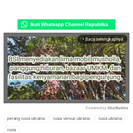
Ikuti Whatsapp Channel Republika
Baca selengkapnya
arrow_forward_ios
Powered by 
GliaStudios
perang rusia ukraina
rusia versus ukraina
rusia ukraina
Mute
rusia