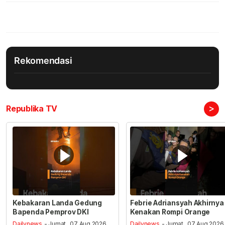
Rekomendasi
>
Republika TV
Kebakaran Landa Gedung
Febrie Adriansyah Akhirnya
Bapenda Pemprov DKI
Kenakan Rompi Orange
Dailynews
- Jumat , 07 Aug 2026,
Dailynews
- Jumat , 07 Aug 2026