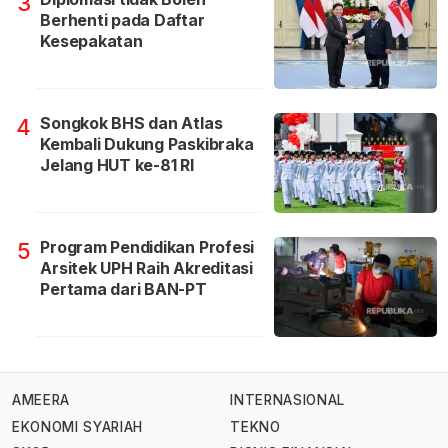
3
Berhenti pada Daftar
Kesepakatan
Songkok BHS dan Atlas
4
Kembali Dukung Paskibraka
Jelang HUT ke-81 RI
Program Pendidikan Profesi
5
Arsitek UPH Raih Akreditasi
Pertama dari BAN-PT
AMEERA
INTERNASIONAL
EKONOMI SYARIAH
TEKNO