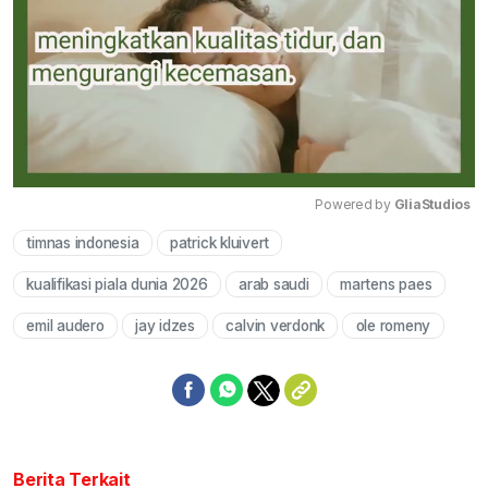
Powered by 
GliaStudios
timnas indonesia
patrick kluivert
Mute
kualifikasi piala dunia 2026
arab saudi
martens paes
emil audero
jay idzes
calvin verdonk
ole romeny
Berita Terkait