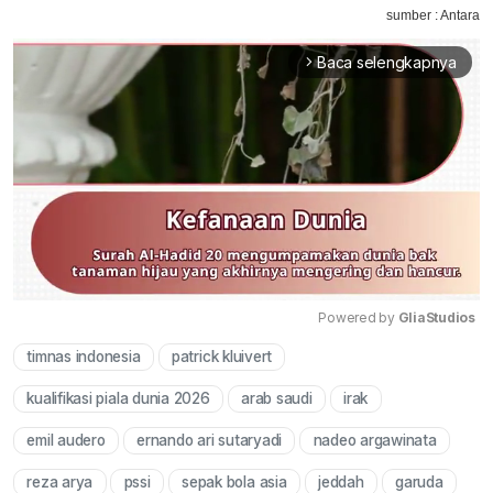
sumber : Antara
Baca selengkapnya
arrow_forward_ios
Powered by 
GliaStudios
timnas indonesia
patrick kluivert
Mute
kualifikasi piala dunia 2026
arab saudi
irak
emil audero
ernando ari sutaryadi
nadeo argawinata
reza arya
pssi
sepak bola asia
jeddah
garuda