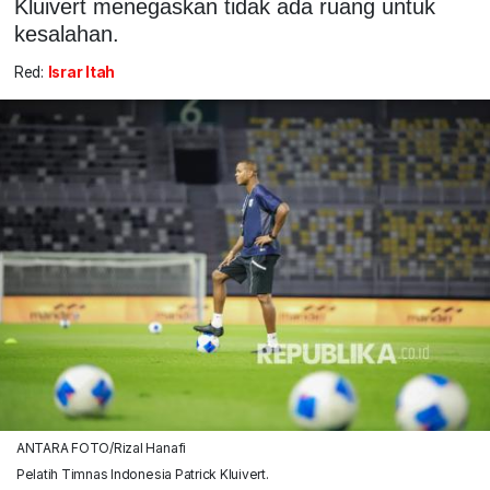
Kluivert menegaskan tidak ada ruang untuk
kesalahan.
Red:
Israr Itah
ANTARA FOTO/Rizal Hanafi
Pelatih Timnas Indonesia Patrick Kluivert.