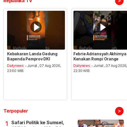
>
Republika TV
Kebakaran Landa Gedung
Febrie Adriansyah Akhirnya
Bapenda Pemprov DKI
Kenakan Rompi Orange
Dailynews
- Jumat , 07 Aug 2026,
Dailynews
- Jumat , 07 Aug 2026
23:00 WIB
22:30 WIB
>
Terpopuler
Safari Politik ke Sumsel,
1