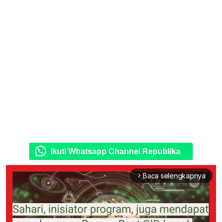
Ikuti Whatsapp Channel Republika
Baca selengkapnya
arrow_forward_ios