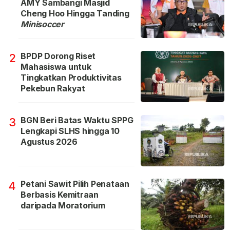
AMY Sambangi Masjid
Cheng Hoo Hingga Tanding
Minisoccer
BPDP Dorong Riset
2
Mahasiswa untuk
Tingkatkan Produktivitas
Pekebun Rakyat
BGN Beri Batas Waktu SPPG
3
Lengkapi SLHS hingga 10
Agustus 2026
Petani Sawit Pilih Penataan
4
Berbasis Kemitraan
daripada Moratorium