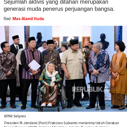
Sejumlah aktivis yang ditahan merupakan
generasi muda penerus perjuangan bangsa.
Red:
Mas Alamil Huda
BPMI Setpres
Presiden RI Jenderal (Purn) Prabowo Subianto menerima tokoh Gerakan