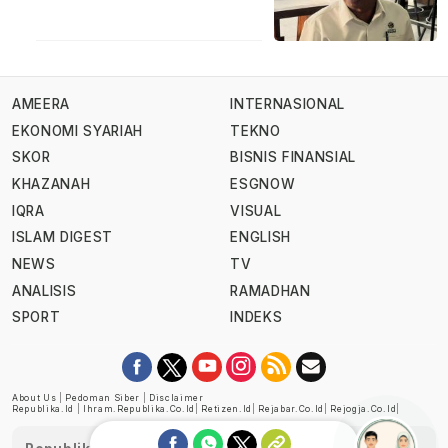
AMEERA
INTERNASIONAL
EKONOMI SYARIAH
TEKNO
SKOR
BISNIS FINANSIAL
KHAZANAH
ESGNOW
IQRA
VISUAL
ISLAM DIGEST
ENGLISH
NEWS
TV
ANALISIS
RAMADHAN
SPORT
INDEKS
About Us
|
Pedoman Siber
|
Disclaimer
Republika.id
|
Ihram.republika.co.id
|
Retizen.id
|
Rejabar.co.id
|
Rejogja.co.id
|