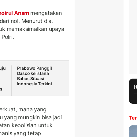
oirul Anam
mengatakan
 dari nol. Menurut dia,
ntuk memaksimalkan upaya
Polri.
uju
Prabowo Panggil
Dasco ke Istana
Bahas Situasi
Indonesia Terkini
us
iperkuat, mana yang
tu yang mungkin bisa jadi
Ter
atan kepolisian untuk
manis yang tetap