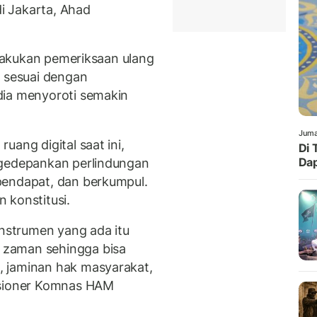
i Jakarta, Ahad
dilakukan pemeriksaan ulang
k sesuai dengan
dia menyoroti semakin
Juma
uang digital saat ini,
Di 
Dap
ngedepankan perlindungan
pendapat, dan berkumpul.
 konstitusi.
instrumen yang ada itu
 zaman sehingga bisa
 jaminan hak masyarakat,
isioner Komnas HAM