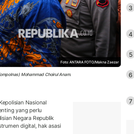
3
4
5
Foto: ANTARA FOTO/Makna Zaezar
6
 (Kompolnas) Mohammad Choirul Anam.
7
epolisian Nasional
nting yang perlu
isian Negara Republik
strumen digital, hak asasi