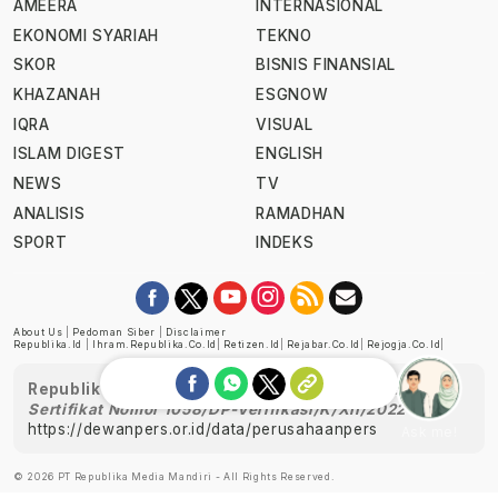
AMEERA
INTERNASIONAL
EKONOMI SYARIAH
TEKNO
SKOR
BISNIS FINANSIAL
KHAZANAH
ESGNOW
IQRA
VISUAL
ISLAM DIGEST
ENGLISH
NEWS
TV
ANALISIS
RAMADHAN
SPORT
INDEKS
About Us
|
Pedoman Siber
|
Disclaimer
Republika.id
|
Ihram.republika.co.id
|
Retizen.id
|
Rejabar.co.id
|
Rejogja.co.id
|
Republika telah diverifikasi oleh Dewan Pers
Sertifikat Nomor 1058/DP-Verifikasi/K/XII/2022
https://dewanpers.or.id/data/perusahaanpers
Ask me!
© 2026 PT Republika Media Mandiri - All Rights Reserved.