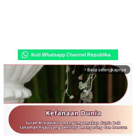
Ikuti Whatsapp Channel Republika
Baca selengkapnya
arrow_forward_ios