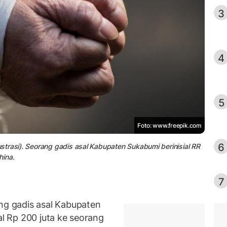
3
4
5
Foto: www.freepik.com
6
trasi). Seorang gadis asal Kabupaten Sukabumi berinisial RR
hina.
7
g gadis asal Kabupaten
al Rp 200 juta ke seorang