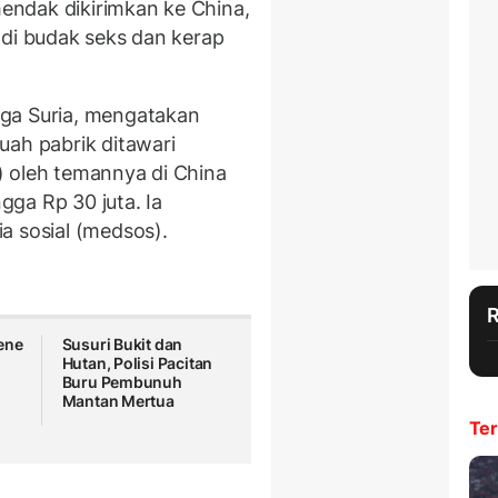
hendak dikirimkan ke China,
di budak seks dan kerap
ga Suria, mengatakan
uah pabrik ditawari
) oleh temannya di China
ngga Rp 30 juta. Ia
a sosial (medsos).
ene
Susuri Bukit dan
Hutan, Polisi Pacitan
Buru Pembunuh
Mantan Mertua
Ter