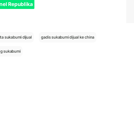
nel Republika
ta sukabumi dijual
gadis sukabumi dijual ke china
ng sukabumi