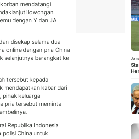
, korban mendatangi
ndaklanjuti lowongan
ertemu dengan Y dan JA
 dan disekap selama dua
ra online dengan pria China
k selanjutnya berangkat ke
Juma
Sta
Her
ah tersebut kepada
dak mendapatkan kabar dari
, pihak keluarga
 pria tersebut meminta
membelinya.
al Republika Indonesia
 polisi China untuk