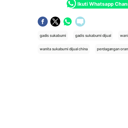
Ikuti Whatsapp Chan
gadis sukabumi
gadis sukabumi dijual
wani
wanita sukabumi dijual china
perdagangan ora