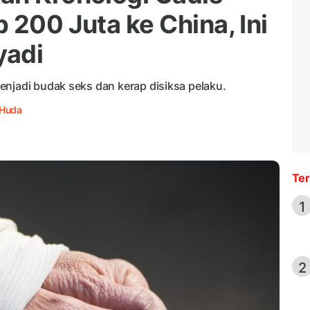
 200 Juta ke China, Ini
yadi
enjadi budak seks dan kerap disiksa pelaku.
 Huda
Ter
1
2