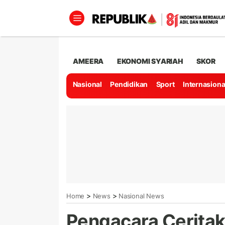
AMEERA
EKONOMI SYARIAH
SKOR
Nasional
Pendidikan
Sport
Internasiona
>
>
Home
News
Nasional News
Pengacara Ceritak