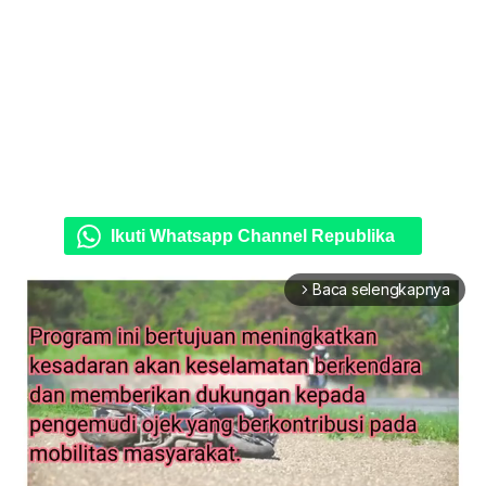
Ikuti Whatsapp Channel Republika
Baca selengkapnya
arrow_forward_ios