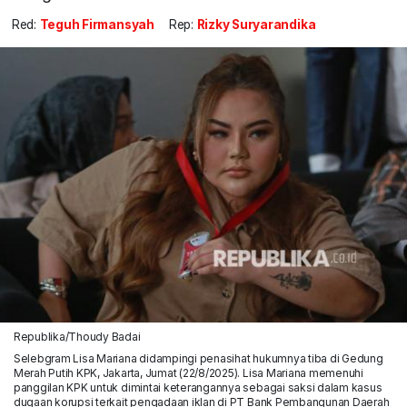
Red:
Teguh Firmansyah
Rep:
Rizky Suryarandika
Republika/Thoudy Badai
Selebgram Lisa Mariana didampingi penasihat hukumnya tiba di Gedung
Merah Putih KPK, Jakarta, Jumat (22/8/2025). Lisa Mariana memenuhi
panggilan KPK untuk dimintai keterangannya sebagai saksi dalam kasus
dugaan korupsi terkait pengadaan iklan di PT Bank Pembangunan Daerah