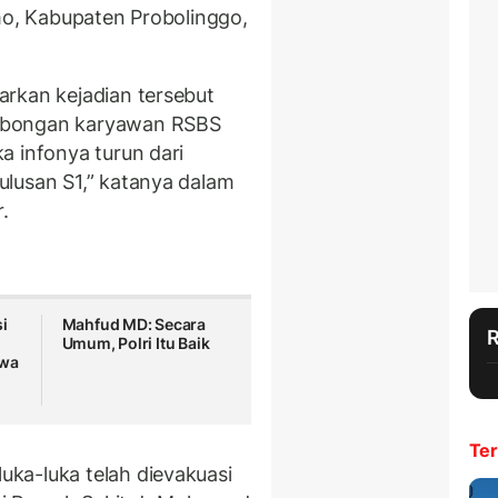
omo, Kabupaten Probolinggo,
rkan kejadian tersebut
mbongan karyawan RSBS
a infonya turun dari
lusan S1,” katanya dalam
.
i
Mahfud MD: Secara
Umum, Polri Itu Baik
swa
Ter
ka-luka telah dievakuasi