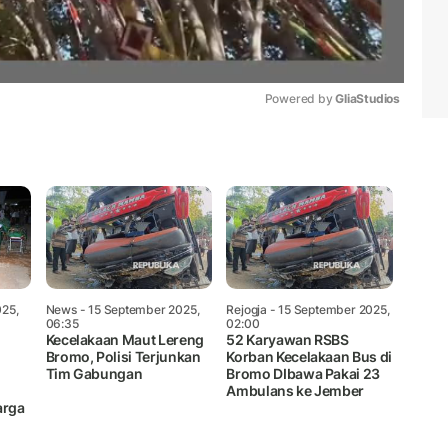
Powered by 
GliaStudios
Mute
025,
News
- 15 September 2025,
Rejogja
- 15 September 2025,
06:35
02:00
Kecelakaan Maut Lereng
52 Karyawan RSBS
Bromo, Polisi Terjunkan
Korban Kecelakaan Bus di
Tim Gabungan
Bromo DIbawa Pakai 23
i
Ambulans ke Jember
arga