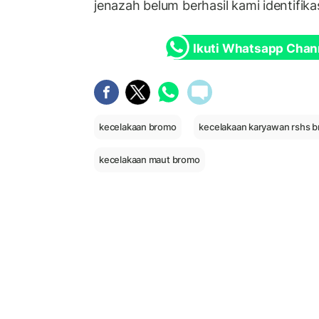
jenazah belum berhasil kami identifikas
Ikuti Whatsapp Chan
kecelakaan bromo
kecelakaan karyawan rshs 
kecelakaan maut bromo