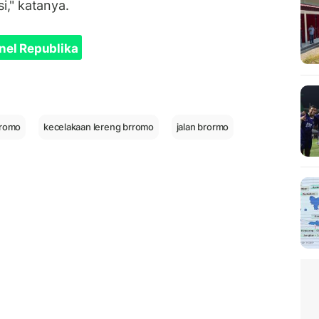
i," katanya.
nel Republika
bromo
kecelakaan lereng brromo
jalan brormo