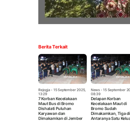
Berita Terkait
Rejogja
- 15 September 2025,
News
- 15 September 2
13:29
08:39
7 Korban Kecelakaan
Delapan Korban
Maut Bus di Bromo
Kecelakaan Maut di
Dishalati Puluhan
Bromo Sudah
Karyawan dan
Dimakamkan, Tiga d
Dimakamkan di Jember
Antaranya Satu Kelu