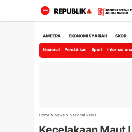
AMEERA
EKONOMI SYARIAH
SKOR
Nasional
Pendidikan
Sport
Internasiona
>
>
Home
News
Nasional News
Kecelakaan Maut 