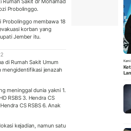
erti Rumah Sakit dr Mohamad
ozi Probolinggo.
 di Probolinggo membawa 18
vakuasi korban yang
upati Jember itu.
 2
Kami
iba di Rumah Sakit Umum
Ket
 mengidentifikasi jenazah
Lan
ng meninggal dunia yakni 1.
t HD RSBS 3. Hendra CS
k Hendra CS RSBS 6. Anak
lokasi kejadian, namun satu