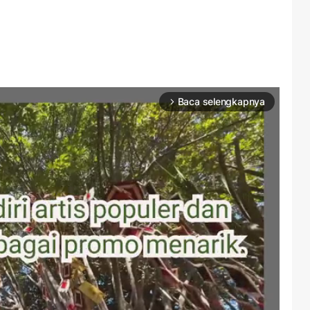
Baca selengkapnya
arrow_forward_ios