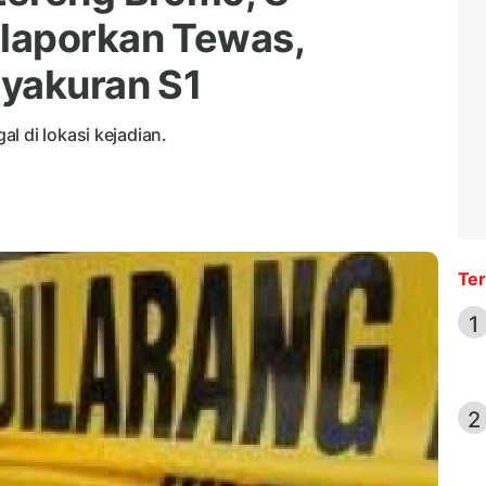
laporkan Tewas,
syakuran S1
l di lokasi kejadian.
Ter
1
2