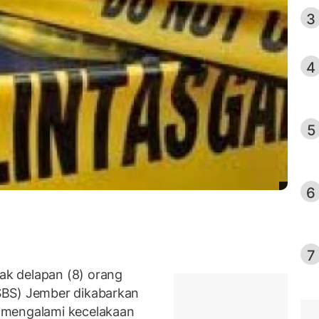
3
4
5
6
7
k delapan (8) orang
SBS) Jember dikabarkan
 mengalami kecelakaan