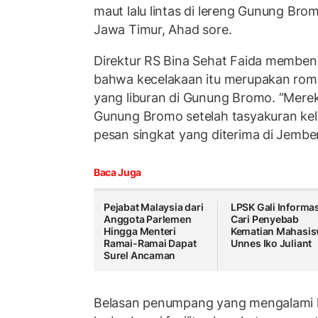
maut lalu lintas di lereng Gunung Br
Jawa Timur, Ahad sore.
Direktur RS Bina Sehat Faida membena
bahwa kecelakaan itu merupakan ro
yang liburan di Gunung Bromo. “Merek
Gunung Bromo setelah tasyakuran kelu
pesan singkat yang diterima di Jember
Baca Juga
Pejabat Malaysia dari
LPSK Gali Informas
Anggota Parlemen
Cari Penyebab
Hingga Menteri
Kematian Mahasi
Ramai-Ramai Dapat
Unnes Iko Juliant
Surel Ancaman
Belasan penumpang yang mengalami lu