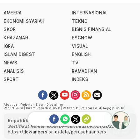
AMEERA
INTERNASIONAL
EKONOMI SYARIAH
TEKNO
SKOR
BISNIS FINANSIAL
KHAZANAH
ESGNOW
IQRA
VISUAL
ISLAM DIGEST
ENGLISH
NEWS
TV
ANALISIS
RAMADHAN
SPORT
INDEKS
About Us
|
Pedoman Siber
|
Disclaimer
Republika.id
|
Ihram.republika.co.id
|
Retizen.id
|
Rejabar.co.id
|
Rejogja.co.id
|
Republika telah diverifikasi oleh Dewan Pers
Sertifikat Nomor 1058/DP-Verifikasi/K/XII/2022
https://dewanpers.or.id/data/perusahaanpers
Ask me!